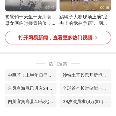
00:42
00:16
爸爸钓一天鱼一无所获，
踢毽子大赛现场上演“足
母女俩临时接管钓位，用
尖上的武林争霸”。网
玩具鱼竿钓上大鱼
友：这哪是踢毽子，分明
是武侠片现场！#睡个好
打开网易新闻，查看更多热门视频
觉
热门搜索
中巨芯：上半年归母净利润1405.77万元
沙特土耳其巴基斯坦签署共同防务协议
台风白海豚已进入24小时警戒线
全球首个长时储能一体化产业园量产
四川宜宾高县4.9级地震致1死
38岁演员求职万岁山NPC成功