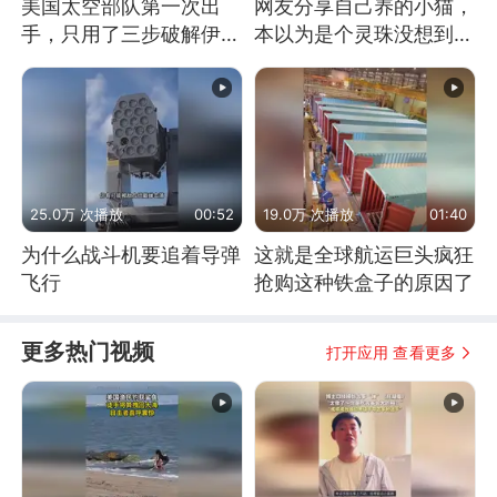
美国太空部队第一次出
网友分享自己养的小猫，
手，只用了三步破解伊朗
本以为是个灵珠没想到是
防空
魔丸
25.0万 次播放
00:52
19.0万 次播放
01:40
为什么战斗机要追着导弹
这就是全球航运巨头疯狂
飞行
抢购这种铁盒子的原因了
更多热门视频
打开应用 查看更多