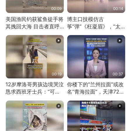
00:09
00:14
美国渔民钓获鲨鱼徒手将
博主口技模仿古
其拽回大海 目击者直呼
筝“弹”《枉凝眉》，“太
震惊 （视频来源：参考
像了～你是吃古筝长大的
消息）
吗？”“或将成为首位考级
不带古筝的选手。”（来
源：新华每日电讯）
00:19
00:37
12岁摩洛哥男孩边境哭泣
你楼下的“兰州拉面”或改
恳求西班牙士兵：“可不
名“青海拉面”，天津72家
可以不要把我遣返回国”
面馆已集体更换招牌