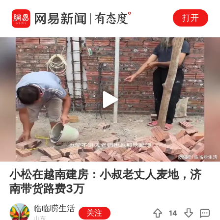
打开
Play
00:00
16:58
En
小松在越南建房：小叔老丈人麦地，济
fu
南带货路费3万
临临唠生活
关注
14
山东