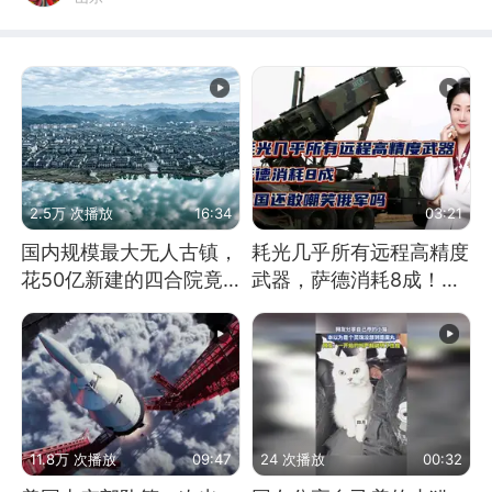
2.5万 次播放
16:34
03:21
国内规模最大无人古镇，
耗光几乎所有远程高精度
花50亿新建的四合院竟
武器，萨德消耗8成！美
没人住，发生了啥
国还敢嘲笑俄军吗
11.8万 次播放
09:47
24 次播放
00:32