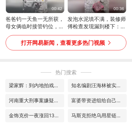
00:42
00:36
爸爸钓一天鱼一无所获，
发泡水泥填不满，装修师
母女俩临时接管钓位，用
傅检查发现漏到楼下：出
玩具鱼竿钓上大鱼
风口未延伸到外墙
打开网易新闻，查看更多热门视频
热门搜索
梁家辉：到内地拍戏不是北上是回归
知名编剧汪海林被实名举报偷税漏税
河南重大刑事案嫌疑人落网
富婆带资进组给自己硬加60多场吻戏
金饰克价一夜涨回1300元
马斯克拒绝乌用星链打击俄境内目标