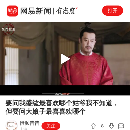
打开
Play
00:00
05:34
En
要问我盛纮最喜欢哪个姑爷我不知道，
fu
但要问大娘子最喜喜欢哪个
惜颜昔昔
关注
8
上海