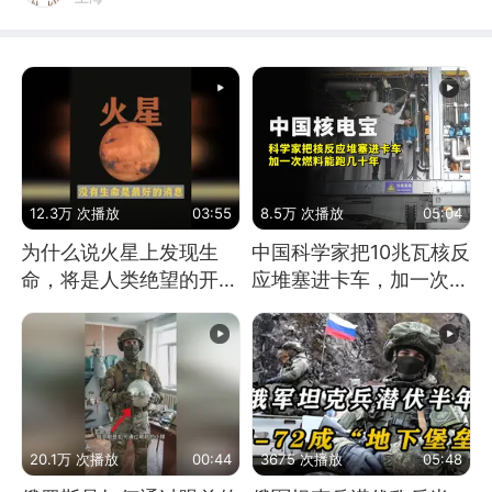
12.3万 次播放
03:55
8.5万 次播放
05:04
为什么说火星上发现生
中国科学家把10兆瓦核反
命，将是人类绝望的开
应堆塞进卡车，加一次燃
始？
料能跑几十年
20.1万 次播放
00:44
3675 次播放
05:48