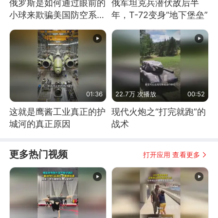
俄罗斯是如何通过眼前的
俄军坦克兵潜伏敌后半
小球来欺骗美国防空系统
年，T-72变身“地下堡垒”
的
01:36
22.7万 次播放
00:52
这就是鹰酱工业真正的护
现代火炮之“打完就跑”的
城河的真正原因
战术
更多热门视频
打开应用 查看更多