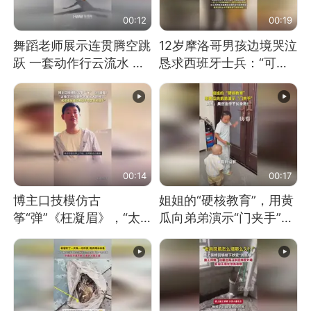
00:12
00:19
舞蹈老师展示连贯腾空跳
12岁摩洛哥男孩边境哭泣
跃 一套动作行云流水 节
恳求西班牙士兵：“可不
奏感拉满 网友：怎么做
可以不要把我遣返回国”
到又舞又武的？
00:14
00:17
博主口技模仿古
姐姐的“硬核教育”，用黄
筝“弹”《枉凝眉》，“太
瓜向弟弟演示“门夹手”，
像了～你是吃古筝长大的
网友：果然言传不如身
吗？”“或将成为首位考级
教！
不带古筝的选手。”（来
源：新华每日电讯）