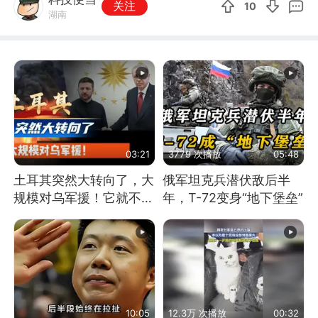
关注
10
湖南
03:21
3779 次播放
05:48
土耳其突然大转向了，大
俄军坦克兵潜伏敌后半
规模对乌军援！它就不怕
年，T-72变身“地下堡垒”
遭到俄军报复吗？
10:05
12.3万 次播放
00:32