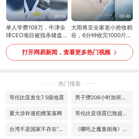
00:09
00:46
单人学费108万，牛津全
大雨将至全家老小抢收稻
球CEO项目被指杀猪盘，
谷，6分钟收完1000斤，
项目方称负责人曾任牛津
没有一个人掉链子
大学校长
打开网易新闻，查看更多热门视频
热门搜索
哥伦比亚发生7.5级地震
男子攒206小时加班调休被拒获赔1.6万
重大涉诈逃犯檀某落网
哥伦比亚强震已致超20人死亡
台湾不是国家不存在“国格”
《哪吒之魔童闹海》获百花奖最佳影片奖