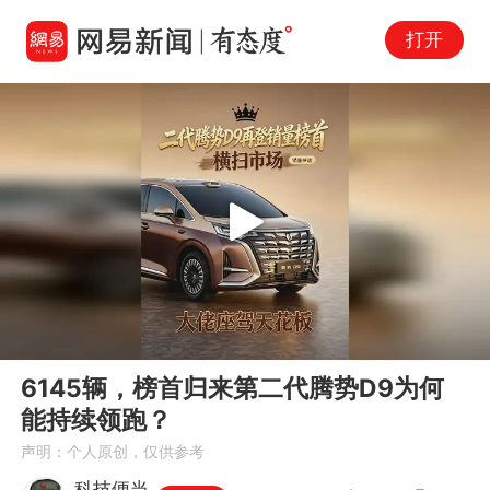
打开
Play
00:00
01:34
En
6145辆，榜首归来第二代腾势D9为何
fu
能持续领跑？
声明：个人原创，仅供参考
科技便当