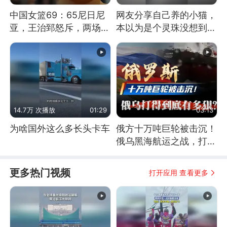
中国女篮69：65尼日尼
网友分享自己养的小猫，
亚，王治郅怒斥，两场下
本以为是个灵珠没想到是
来一点进步没有？
魔丸
14.7万 次播放
01:29
03:13
为啥国外这么多长头卡车
俄方十万吨巨轮被击沉！
俄乌黑海航运之战，打得
到底有多狠？
更多热门视频
打开应用 查看更多