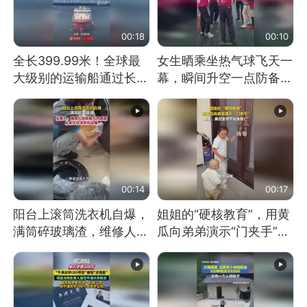
00:18
00:10
全长399.99米！全球最
女生晒乘坐热气球飞天一
大级别的运输船通过长江
幕，瞬间升空一点防备都
大桥这一幕，太震撼了！
没有
00:14
00:17
阳台上滚筒洗衣机自爆，
姐姐的“硬核教育”，用黄
满筒碎玻璃渣，维修人员
瓜向弟弟演示“门夹手”，
称是人为原因，从未见过
网友：果然言传不如身
洗衣机自爆
教！