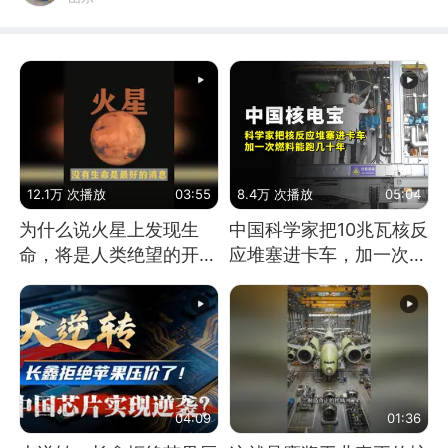
12.1万 次播放
03:55
8.4万 次播放
05:04
为什么说火星上发现生
中国科学家把10兆瓦核反
命，将是人类绝望的开
应堆塞进卡车，加一次燃
始？
料能跑几十年
04:09
01:36