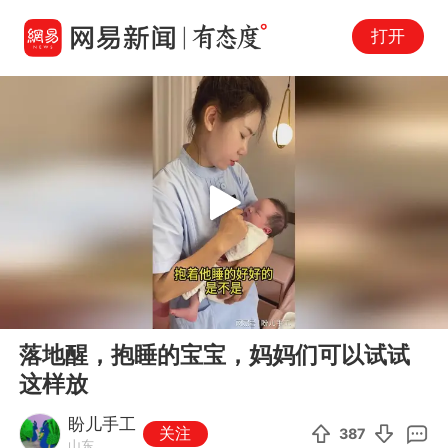
打开
Play
00:00
01:06
En
落地醒，抱睡的宝宝，妈妈们可以试试
fu
这样放
盼儿手工
关注
387
山东