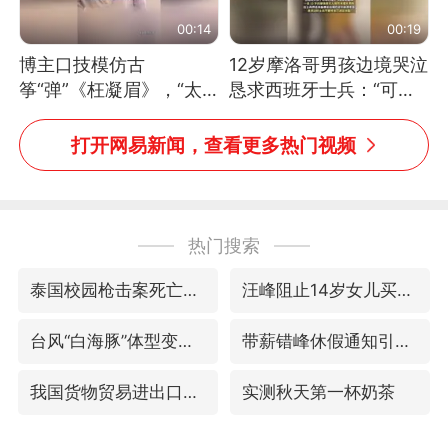
00:14
00:19
博主口技模仿古
12岁摩洛哥男孩边境哭泣
筝“弹”《枉凝眉》，“太
恳求西班牙士兵：“可不
像了～你是吃古筝长大的
可以不要把我遣返回国”
吗？”“或将成为首位考级
打开网易新闻，查看更多热门视频
不带古筝的选手。”（来
源：新华每日电讯）
热门搜索
泰国校园枪击案死亡人数升至7人
汪峰阻止14岁女儿买大牌
台风“白海豚”体型变大！环流面积接近13个浙江那么大
带薪错峰休假通知引争议 河南回应
我国货物贸易进出口超30万亿元
实测秋天第一杯奶茶