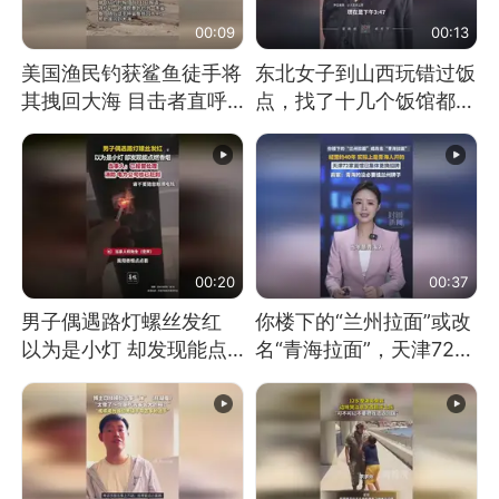
00:09
00:13
美国渔民钓获鲨鱼徒手将
东北女子到山西玩错过饭
其拽回大海 目击者直呼
点，找了十几个饭馆都没
震惊 （视频来源：参考
开门：午休到几点
消息）
00:20
00:37
男子偶遇路灯螺丝发红
你楼下的“兰州拉面”或改
以为是小灯 却发现能点
名“青海拉面”，天津72家
燃香烟 当事人：已报警
面馆已集体更换招牌
处理