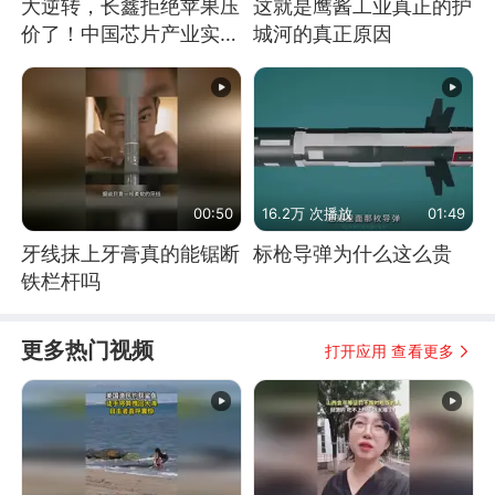
大逆转，长鑫拒绝苹果压
这就是鹰酱工业真正的护
价了！中国芯片产业实现
城河的真正原因
怎样的逆袭？
00:50
16.2万 次播放
01:49
牙线抹上牙膏真的能锯断
标枪导弹为什么这么贵
铁栏杆吗
更多热门视频
打开应用 查看更多