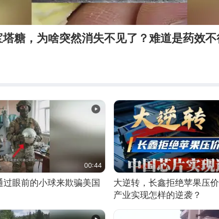
宝塔糖，为啥突然消失不见了？难道是药效不
00:44
通过眼前的小球来欺骗美国
大逆转，长鑫拒绝苹果压价
产业实现怎样的逆袭？