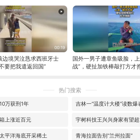
00:19
男孩边境哭泣恳求西班牙士
国外一男子遭章鱼吸脸，上
不要把我遣返回国”
战”，硬扯加铁棒敲打方才
热门搜索
10万获刑1年
吉林一“温度计大楼”读数爆
箱上涨近百元
宇树科技王兴兴身家有望超2
太平洋海底开采稀土
青海拉面告别“兰州拉面”