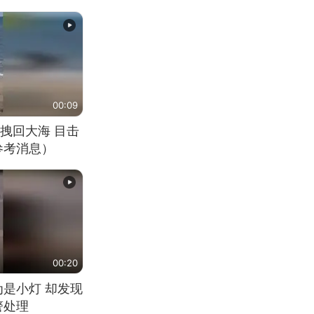
00:09
拽回大海 目击
参考消息）
00:20
为是小灯 却发现
警处理