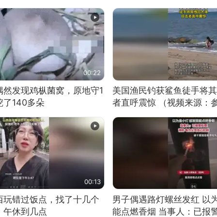
00:22
偶然发现鸡枞菌窝，原地守1
美国渔民钓获鲨鱼徒手将其
了140多朵
者直呼震惊 （视频来源：
00:13
西玩错过饭点，找了十几个
男子偶遇路灯螺丝发红 以
：午休到几点
能点燃香烟 当事人：已报