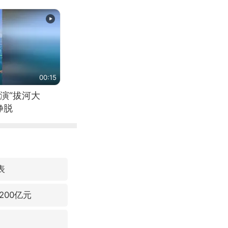
00:15
演“拔河大
挣脱
表
00亿元