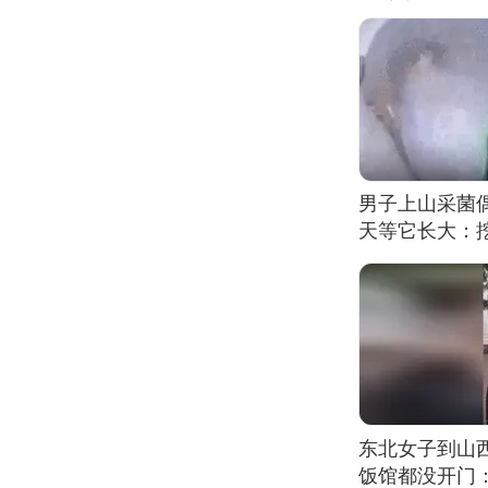
男子上山采菌
天等它长大：挖
东北女子到山
饭馆都没开门