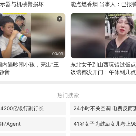
显示器与机械臂损坏
能点燃香烟 当事人：已报
00:09
厢内遇吵闹小孩，亮出“王
东北女子到山西玩错过饭点
静音
饭馆都没开门：午休到几点
热门搜索
4200亿银行副行长
24小时不关空调 电费反而
程Agent
41岁女子为鼓励女儿考上9