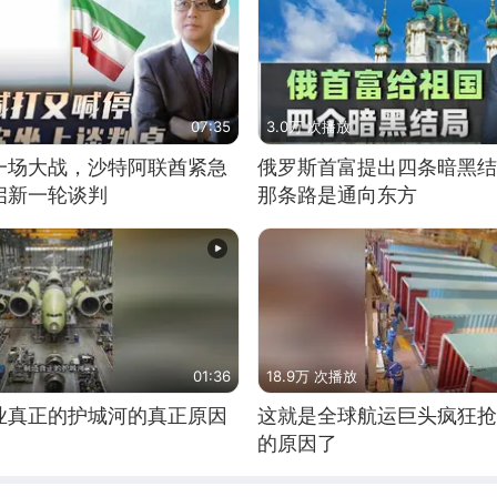
07:35
3.0万 次播放
一场大战，沙特阿联酋紧急
俄罗斯首富提出四条暗黑结
启新一轮谈判
那条路是通向东方
01:36
18.9万 次播放
业真正的护城河的真正原因
这就是全球航运巨头疯狂抢
的原因了