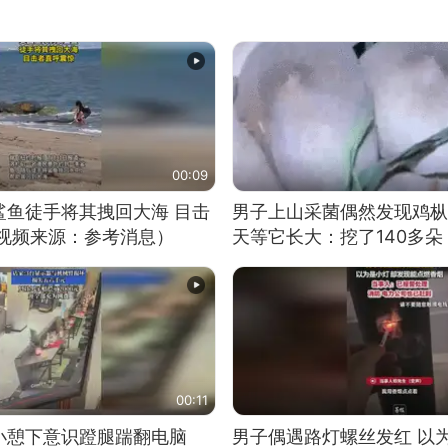
00:09
鲨鱼徒手将其拽回大海 目击
男子上山采菌偶然发现鸡枞
（视频来源：参考消息）
天等它长大：挖了140多朵
00:11
小憩下意识蹬腿踹翻电脑
男子偶遇路灯螺丝发红 以