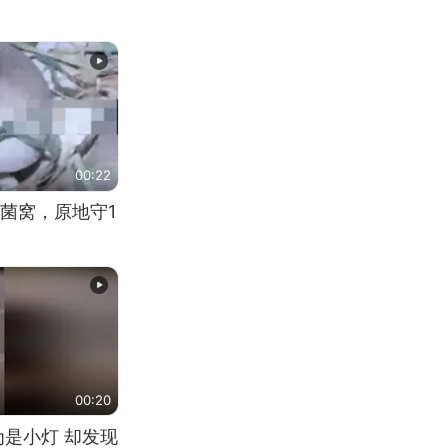
00:22
菌窝，原地守1
00:20
为是小灯 却发现