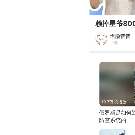
00:00
赖掉星爷80
惜颜昔昔
上海
19.7万 次播放
俄罗斯是如何
防空系统的