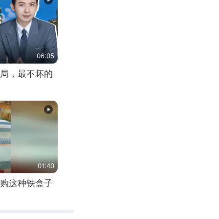
06:05
局，最不坏的
01:40
购这种铁盒子