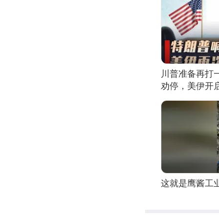
川普准备再打
劝停，美伊开
这就是鹰酱工