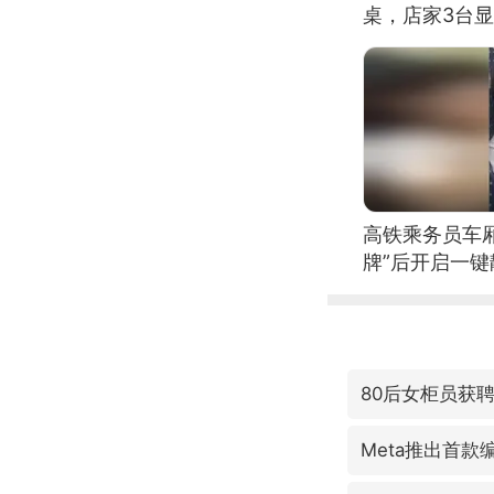
桌，店家3台
高铁乘务员车
牌”后开启一键
80后女柜员获聘
Meta推出首款编