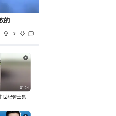
06:11
Enter
败的
fullscreen
3
01:24
中世纪骑士集