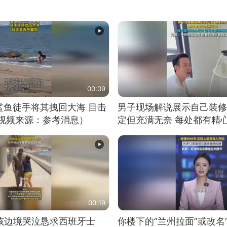
00:09
鲨鱼徒手将其拽回大海 目击
男子现场解说展示自己装修
（视频来源：参考消息）
定但充满无奈 每处都有精
有瑕疵 网友：一开始我没
我没绷住
00:19
男孩边境哭泣恳求西班牙士
你楼下的“兰州拉面”或改名