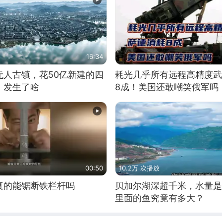
16:34
无人古镇，花50亿新建的四
耗光几乎所有远程高精度武
，发生了啥
8成！美国还敢嘲笑俄军吗
00:50
10.2万 次播放
真的能锯断铁栏杆吗
贝加尔湖深超千米，水量是
里面的鱼究竟有多大？