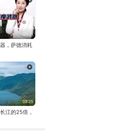
03:21
器，萨德消耗
03:25
长江的25倍，