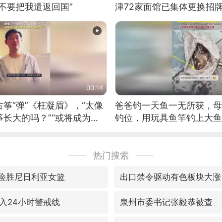
不要把我遣返回国”
津72家面馆已集体更换招
00:14
筝“弹”《枉凝眉》，“太像
爸爸钓一天鱼一无所获，母
长大的吗？”“或将成为首
钓位，用玩具鱼竿钓上大鱼
筝的选手。”（来源：新华每
热门搜索
7险胜尼日利亚女篮
出口禁令驱动有色板块大涨
入24小时警戒线
泉州市委书记张毅恭被查