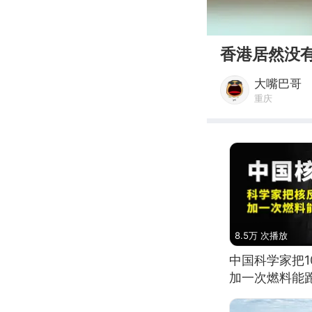
00:00
香港居然没
大嘴巴哥
重庆
8.5万 次播放
中国科学家把
加一次燃料能