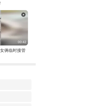
牌
00:42
女俩临时接管