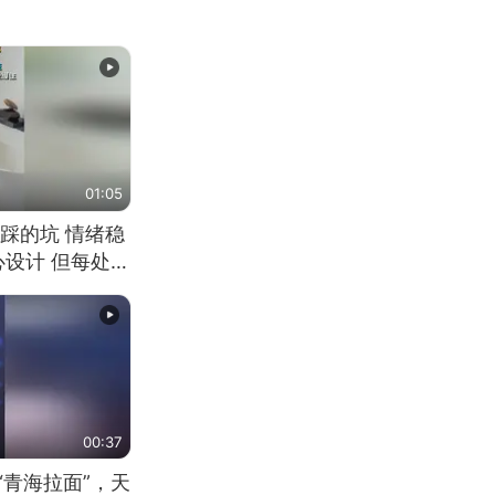
01:05
踩的坑 情绪稳
心设计 但每处都
笑 但看到洗手盆
00:37
“青海拉面”，天