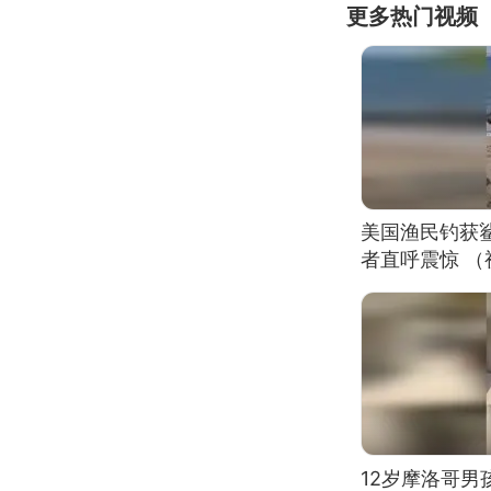
更多热门视频
美国渔民钓获
者直呼震惊 
12岁摩洛哥