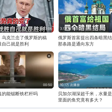
03:06
3.1万 次播放
，乌克兰念了俄罗斯的稿
俄罗斯首富提出四条暗黑结
胜自己就是胜利
那条路是通向东方
00:50
10.1万 次播放
真的能锯断铁栏杆吗
贝加尔湖深超千米，水量是
里面的鱼究竟有多大？