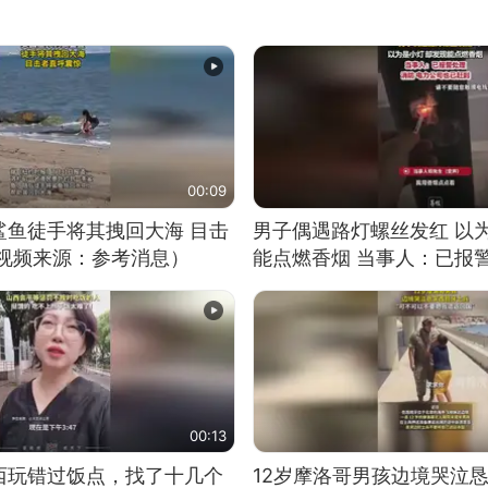
00:09
鲨鱼徒手将其拽回大海 目击
男子偶遇路灯螺丝发红 以
（视频来源：参考消息）
能点燃香烟 当事人：已报
00:13
西玩错过饭点，找了十几个
12岁摩洛哥男孩边境哭泣