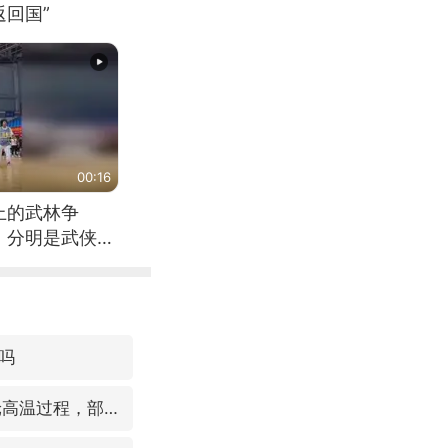
回国”
00:16
上的武林争
，分明是武侠片
吗
国家气候中心：8月将有4轮高温过程，部分地区可达40℃～45℃