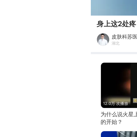
00:00
身上这2处
皮肤科苏
湖北
12.0万 次播放
为什么说火星
的开始？