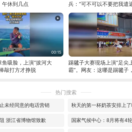
：午休到几点
兵：“可不可以不要把我遣返
00:15
章鱼吸脸，上演“拔河大
踢毽子大赛现场上演“足尖
铁棒敲打方才挣脱
霸”。网友：这哪是踢毽子
现场！#睡个好觉
热门搜索
止未经同意的电话营销
秋天的第一杯奶茶安排上了
阻 浙江省博物馆致歉