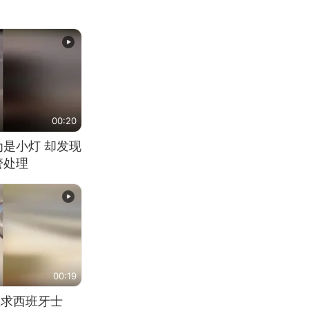
00:20
为是小灯 却发现
警处理
00:19
恳求西班牙士