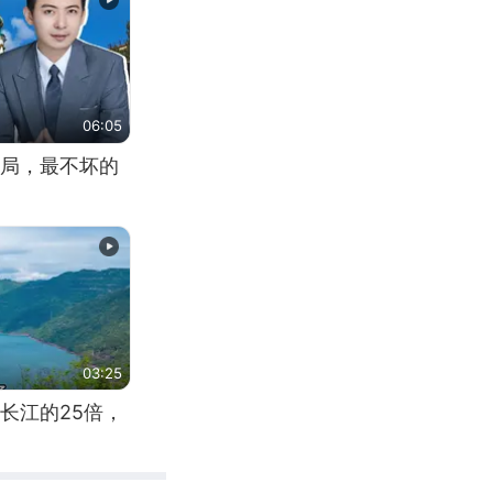
06:05
局，最不坏的
03:25
长江的25倍，