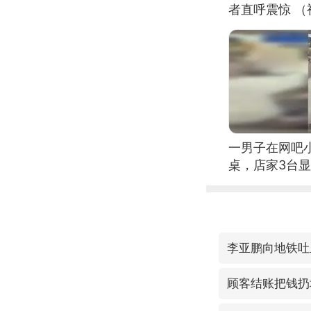
者直呼震惊 
一男子在网吧
桌，店家3台
李亚鹏向地铁吐血
顾客结账把钱扔