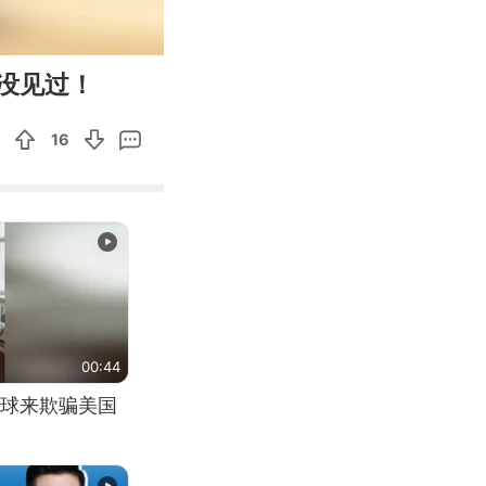
00:11
Enter
没见过！
fullscreen
16
00:44
球来欺骗美国