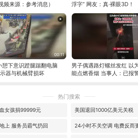
（视频来源：参考消息）
浮字” 网友：真·裸眼3D！
00:11
小憩下意识蹬腿踹翻电脑
男子偶遇路灯螺丝发红 以
显示器与机械臂损坏
能点燃香烟 当事人：已报
热门搜索
女孩捐99999元
美国退回1000亿美元关税
地上 服务员霸气扔回
24小时不关空调 电费反而