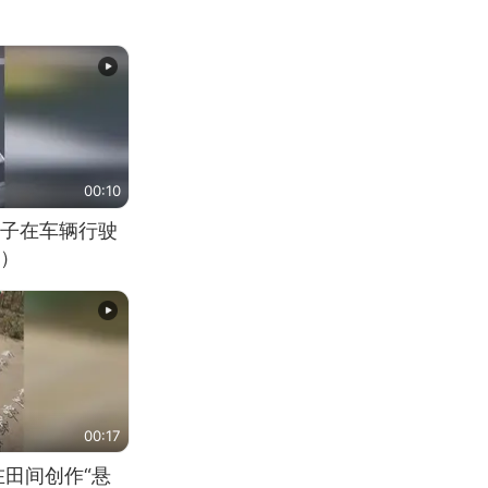
00:10
子在车辆行驶
）
00:17
在田间创作“悬