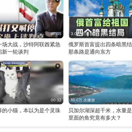
07:35
3.0万 次播放
一场大战，沙特阿联酋紧急
俄罗斯首富提出四条暗黑结
启新一轮谈判
那条路是通向东方
00:32
10.0万 次播放
养的小猫，本以为是个灵珠
贝加尔湖深超千米，水量是
里面的鱼究竟有多大？