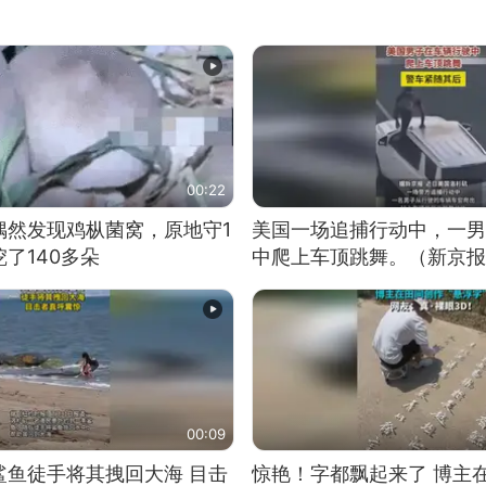
00:22
偶然发现鸡枞菌窝，原地守1
美国一场追捕行动中，一男
了140多朵
中爬上车顶跳舞。（新京报
00:09
鲨鱼徒手将其拽回大海 目击
惊艳！字都飘起来了 博主