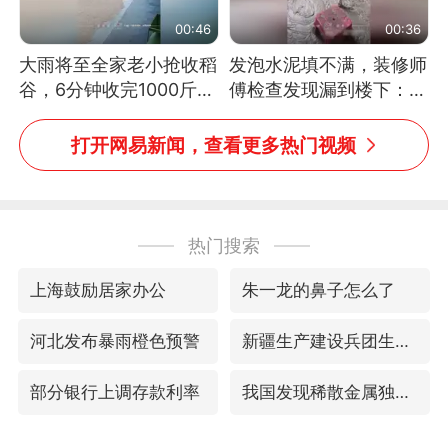
00:46
00:36
大雨将至全家老小抢收稻
发泡水泥填不满，装修师
谷，6分钟收完1000斤，
傅检查发现漏到楼下：出
没有一个人掉链子
风口未延伸到外墙
打开网易新闻，查看更多热门视频
热门搜索
上海鼓励居家办公
朱一龙的鼻子怎么了
河北发布暴雨橙色预警
新疆生产建设兵团生态环境局原局长被查
部分银行上调存款利率
我国发现稀散金属独立新矿物——乌斯河锗矿