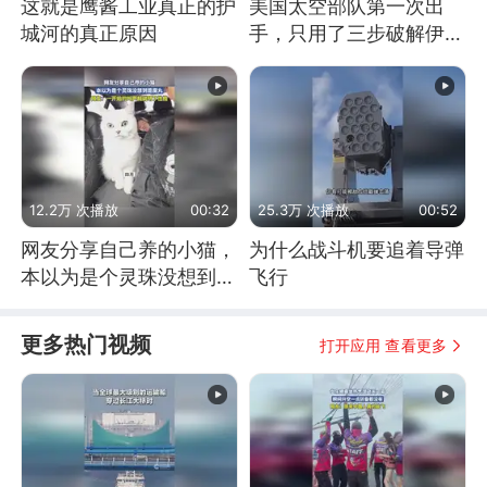
这就是鹰酱工业真正的护
美国太空部队第一次出
城河的真正原因
手，只用了三步破解伊朗
防空
12.2万 次播放
00:32
25.3万 次播放
00:52
网友分享自己养的小猫，
为什么战斗机要追着导弹
本以为是个灵珠没想到是
飞行
魔丸
更多热门视频
打开应用 查看更多