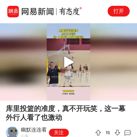
打开
Play
00:00
00:14
En
库里投篮的准度，真不开玩笑，这一幕
fu
外行人看了也激动
幽默连连看
关注
15
山东