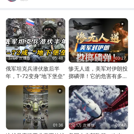
3766 次播放
05:48
03:27
俄军坦克兵潜伏敌后半
惨无人道，美军对伊朗投
年，T-72变身“地下堡垒”
掷磷弹！它的危害有多
大？
01:36
12.1万 次播放
09:47