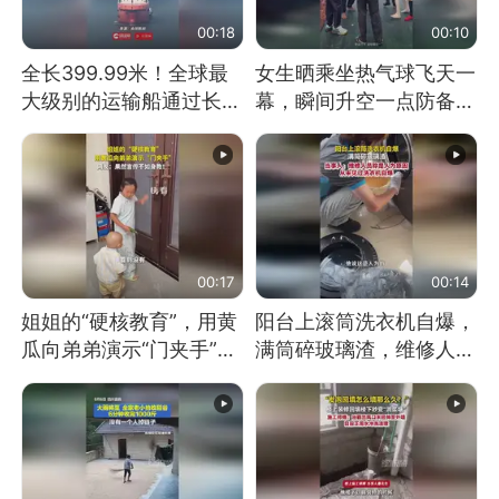
00:18
00:10
全长399.99米！全球最
女生晒乘坐热气球飞天一
大级别的运输船通过长江
幕，瞬间升空一点防备都
大桥这一幕，太震撼了！
没有
00:17
00:14
姐姐的“硬核教育”，用黄
阳台上滚筒洗衣机自爆，
瓜向弟弟演示“门夹手”，
满筒碎玻璃渣，维修人员
网友：果然言传不如身
称是人为原因，从未见过
教！
洗衣机自爆