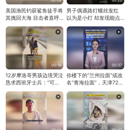
美国渔民钓获鲨鱼徒手将
男子偶遇路灯螺丝发红
其拽回大海 目击者直呼
以为是小灯 却发现能点
震惊 （视频来源：参考
燃香烟 当事人：已报警
消息）
处理
00:19
00:37
12岁摩洛哥男孩边境哭泣
你楼下的“兰州拉面”或改
恳求西班牙士兵：“可不
名“青海拉面”，天津72家
可以不要把我遣返回国”
面馆已集体更换招牌
00:14
00:42