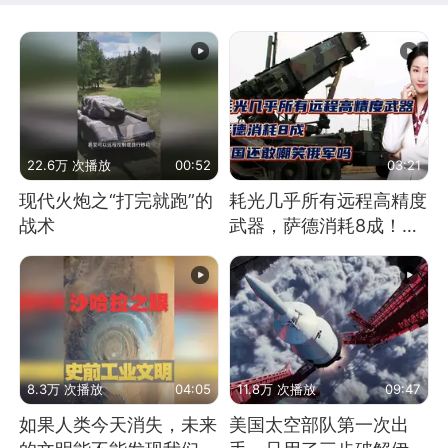
22.6万 次播放
00:52
03:21
现代火炮之“打完就跑”的
耗光几乎所有远程高精度
战术
武器，萨德消耗8成！美
国还敢嘲笑俄军吗
8.3万 次播放
04:05
11.8万 次播放
09:47
如果人类今天消失，未来
美国太空部队第一次出