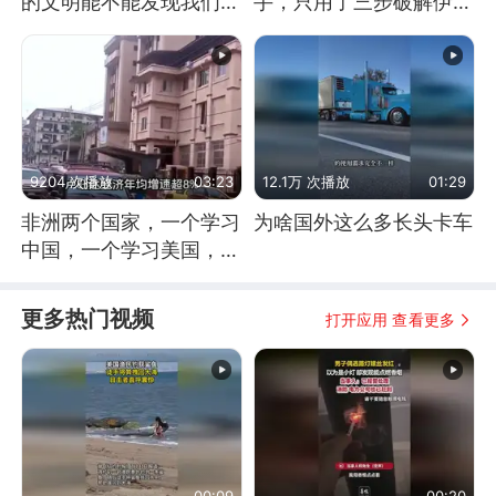
的文明能不能发现我们存
手，只用了三步破解伊朗
在过？
防空
9204 次播放
03:23
12.1万 次播放
01:29
非洲两个国家，一个学习
为啥国外这么多长头卡车
中国，一个学习美国，结
果怎么样了？
更多热门视频
打开应用 查看更多
00:09
00:20