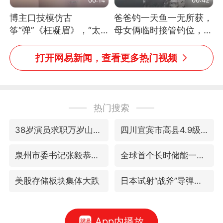
博主口技模仿古
爸爸钓一天鱼一无所获，
筝“弹”《枉凝眉》，“太
母女俩临时接管钓位，用
像了～你是吃古筝长大的
玩具鱼竿钓上大鱼
吗？”“或将成为首位考级
打开网易新闻，查看更多热门视频
不带古筝的选手。”（来
源：新华每日电讯）
热门搜索
38岁演员求职万岁山NPC成功
四川宜宾市高县4.9级地震致1人死亡
泉州市委书记张毅恭被查
全球首个长时储能一体化产业园量产
美股存储板块集体大跌
日本试射“战斧”导弹，国防部回应
App内播放