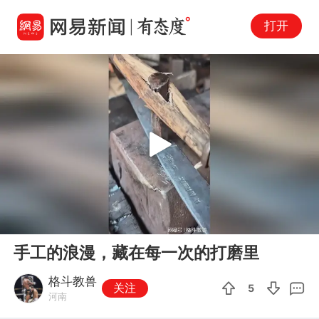
打开
Play
00:00
00:16
En
手工的浪漫，藏在每一次的打磨里
fu
格斗教兽
关注
5
河南