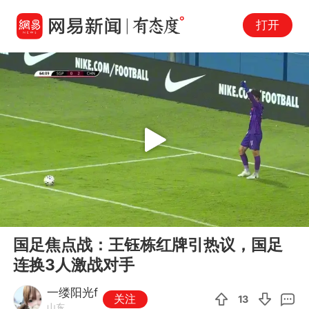
打开
Play
00:00
05:19
En
国足焦点战：王钰栋红牌引热议，国足
fu
连换3人激战对手
一缕阳光f
关注
13
山东