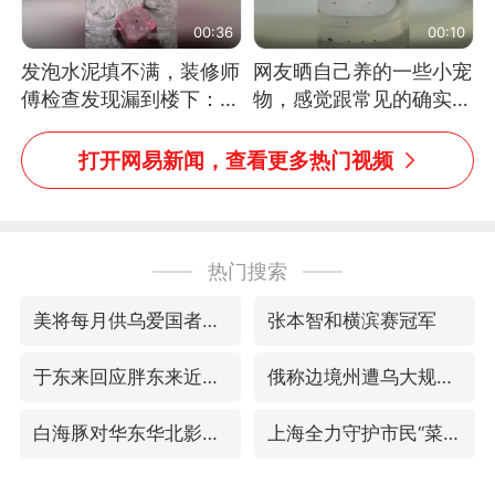
00:36
00:10
发泡水泥填不满，装修师
网友晒自己养的一些小宠
傅检查发现漏到楼下：出
物，感觉跟常见的确实有
风口未延伸到外墙
些不一样
打开网易新闻，查看更多热门视频
热门搜索
美将每月供乌爱国者拦截导弹
张本智和横滨赛冠军
于东来回应胖东来近25年老店年底关闭
俄称边境州遭乌大规模袭击已致13伤
白海豚对华东华北影响会大于巴威
上海全力守护市民“菜篮子”