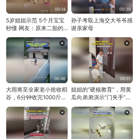
00:14
00:39
5岁姐姐示范 5个月宝宝
孙子考取上海交大爷爷感
秒懂 网友：原来二胎的
谢亲家母
快乐长这样
00:46
00:17
大雨将至全家老小抢收稻
姐姐的“硬核教育”，用黄
谷，6分钟收完1000斤，
瓜向弟弟演示“门夹手”，
没有一个人掉链子
网友：果然言传不如身
教！