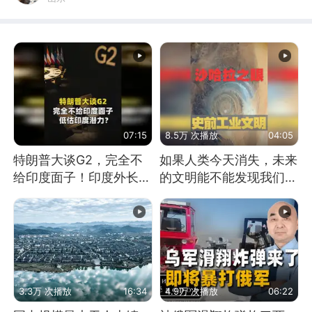
07:15
8.5万 次播放
04:05
特朗普大谈G2，完全不
如果人类今天消失，未来
给印度面子！印度外长：
的文明能不能发现我们存
低估印度潜力
在过？
3.3万 次播放
16:34
4.9万 次播放
06:22