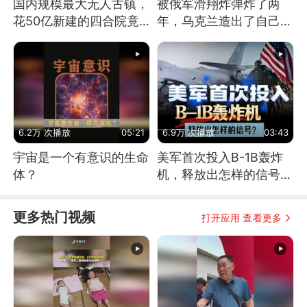
国内规模最大无人古镇，
被俄军滑翔炸弹炸了两
花50亿新建的四合院竟
年，乌克兰造出了自己
没人住，发生了啥
的“空中长臂”
6.2万 次播放
05:21
6.9万 次播放
03:43
宇宙是一个有意识的生命
美军首次投入B-1B轰炸
体？
机，释放出怎样的信号？
为何伊朗拦不住？
更多热门视频
打开应用 查看更多