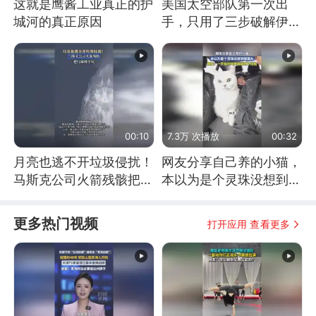
这就是鹰酱工业真正的护
美国太空部队第一次出
城河的真正原因
手，只用了三步破解伊朗
防空
00:10
7.3万 次播放
00:32
月亮也逃不开垃圾侵扰！
网友分享自己养的小猫，
马斯克公司火箭残骸把月
本以为是个灵珠没想到是
球撞个坑
魔丸
更多热门视频
打开应用 查看更多