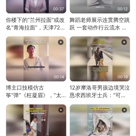
00:37
00:12
你楼下的“兰州拉面”或改
舞蹈老师展示连贯腾空跳
名“青海拉面”，天津72家
跃 一套动作行云流水 节
面馆已集体更换招牌
奏感拉满 网友：怎么做
到又舞又武的？
00:14
00:19
博主口技模仿古
12岁摩洛哥男孩边境哭泣
筝“弹”《枉凝眉》，“太
恳求西班牙士兵：“可不
像了～你是吃古筝长大的
可以不要把我遣返回国”
吗？”“或将成为首位考级
不带古筝的选手。”（来
源：新华每日电讯）