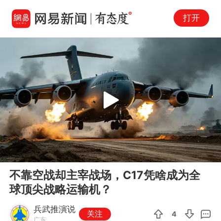
打开
Play
00:00
02:07
En
不靠空战却主宰战场，C17凭啥成为全
fu
球顶尖战略运输机？
兵武推演说
关注
4
广东