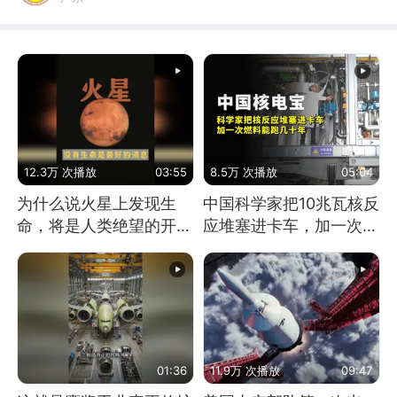
12.3万 次播放
03:55
8.5万 次播放
05:04
为什么说火星上发现生
中国科学家把10兆瓦核反
命，将是人类绝望的开
应堆塞进卡车，加一次燃
始？
料能跑几十年
01:36
11.9万 次播放
09:47