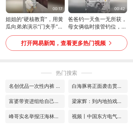
00:17
00:42
姐姐的“硬核教育”，用黄
爸爸钓一天鱼一无所获，
瓜向弟弟演示“门夹手”，
母女俩临时接管钓位，用
网友：果然言传不如身
玩具鱼竿钓上大鱼
教！
打开网易新闻，查看更多热门视频
热门搜索
名创优品一次性内裤 颜面尽失
白海豚将正面袭击贯穿浙江
富婆带资进组给自己硬加60多场吻戏
梁家辉：到内地拍戏不是北上是回归
峰哥实名举报汪海林偷税漏税
视频丨中国东方电气集团原党组副书记、董事宋致远被查