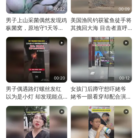
00:22
00:09
男子上山采菌偶然发现鸡
美国渔民钓获鲨鱼徒手将
枞菌窝，原地守1天等它
其拽回大海 目击者直呼
长大：挖了140多朵
震惊 （视频来源：参考
消息）
00:20
00:12
男子偶遇路灯螺丝发红
女孩门后蹲守想吓姥爷
以为是小灯 却发现能点
姥爷一眼看穿却配合演出
燃香烟 当事人：已报警
网友：姥爷的演技我打满
处理
分