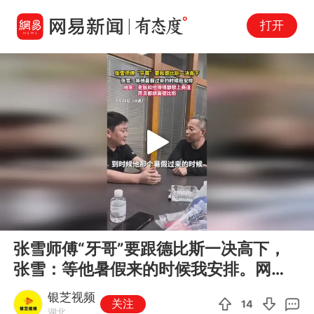
打开
Play
00:00
00:19
En
张雪师傅“牙哥”要跟德比斯一决高下，
fu
张雪：等他暑假来的时候我安排。网
友：老板和他师傅都想上赛道。
银芝视频
关注
14
湖北