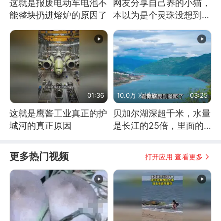
这就是报废电动车电池不
网友分享自己养的小猫，
能整块扔进熔炉的原因了
本以为是个灵珠没想到是
魔丸
01:36
10.0万 次播放
03:25
这就是鹰酱工业真正的护
贝加尔湖深超千米，水量
城河的真正原因
是长江的25倍，里面的
鱼究竟有多大？
更多热门视频
打开应用 查看更多