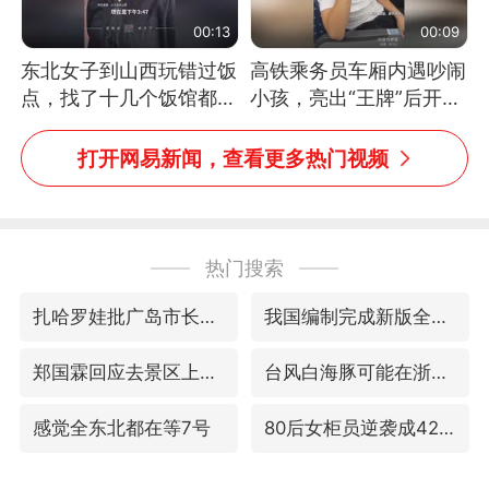
00:13
00:09
东北女子到山西玩错过饭
高铁乘务员车厢内遇吵闹
点，找了十几个饭馆都没
小孩，亮出“王牌”后开启
开门：午休到几点
一键静音
打开网易新闻，查看更多热门视频
热门搜索
扎哈罗娃批广岛市长不提美国原子弹
我国编制完成新版全月地质图
郑国霖回应去景区上班被保安拦下
台风白海豚可能在浙闽沿海登陆
感觉全东北都在等7号
80后女柜员逆袭成4200亿银行副行长