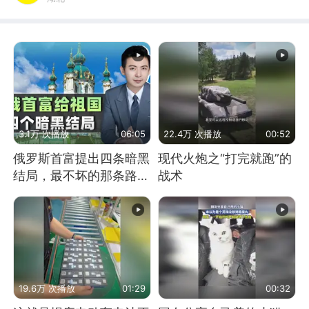
3.1万 次播放
06:05
22.4万 次播放
00:52
俄罗斯首富提出四条暗黑
现代火炮之“打完就跑”的
结局，最不坏的那条路是
战术
通向东方
19.6万 次播放
01:29
00:32