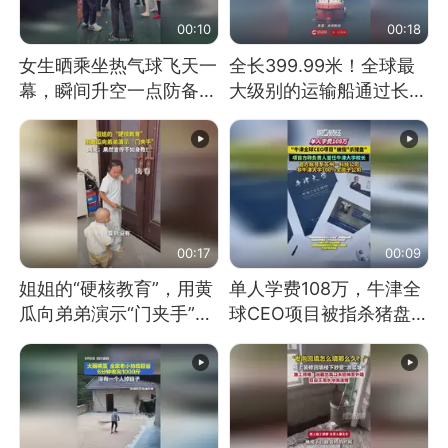
00:10
00:18
女生晒乘坐热气球飞天一
全长399.99米！全球最
幕，瞬间升空一点防备都
大级别的运输船通过长江
没有
大桥这一幕，太震撼了！
00:17
00:09
姐姐的“硬核教育”，用黄
单人学费108万，牛津全
瓜向弟弟演示“门夹手”，
球CEO项目被指杀猪盘，
网友：果然言传不如身
项目方称负责人曾任牛津
教！
大学校长