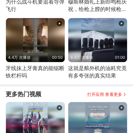
为什么战斗机要追着导弹
穆斯林婚礼上新郎鸣枪庆
飞行
祝，给枪上膛的时候枪口
竟然对着孩子
4.4万 次播放
00:50
9.4万 次播放
01:00
牙线抹上牙膏真的能锯断
这就是舷外机的油耗究竟
铁栏杆吗
有多夸张的真实结果
更多热门视频
打开应用 查看更多