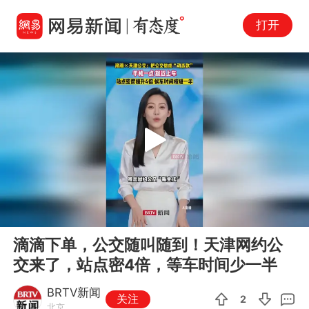
打开
Play
00:00
00:31
En
滴滴下单，公交随叫随到！天津网约公
fu
交来了，站点密4倍，等车时间少一半
BRTV新闻
关注
2
北京