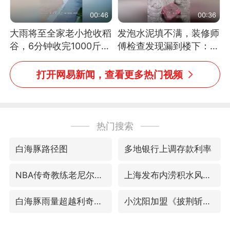
00:46
00:36
大雨将至全家老小抢收稻
发泡水泥填不满，装修师
谷，6分钟收完1000斤，
傅检查发现漏到楼下：出
没有一个人掉链子
风口未延伸到外墙
打开网易新闻，查看更多热门视频
热门搜索
白海豚路径图
多地银行上调存款利率
NBA传奇教练老尼尔森去世
上海发布内涝积水风险提示
白海豚雨量超越利奇马、巴威
小沈阳加盟《披荆斩棘》