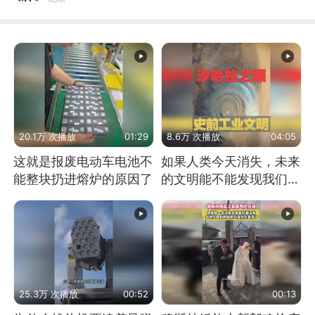
20.1万 次播放
01:29
8.6万 次播放
04:05
这就是报废电动车电池不
如果人类今天消失，未来
能整块扔进熔炉的原因了
的文明能不能发现我们存
在过？
25.3万 次播放
00:52
00:13