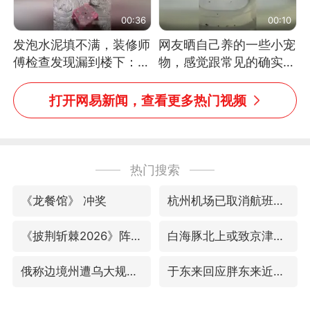
00:36
00:10
发泡水泥填不满，装修师
网友晒自己养的一些小宠
傅检查发现漏到楼下：出
物，感觉跟常见的确实有
风口未延伸到外墙
些不一样
打开网易新闻，查看更多热门视频
热门搜索
《龙餐馆》 冲奖
杭州机场已取消航班388架次
《披荆斩棘2026》阵容官宣
白海豚北上或致京津冀暴雨
俄称边境州遭乌大规模袭击已致13伤
于东来回应胖东来近25年老店年底关闭