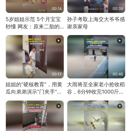
00:14
00:39
5岁姐姐示范 5个月宝宝
孙子考取上海交大爷爷感
秒懂 网友：原来二胎的
谢亲家母
快乐长这样
00:17
00:46
姐姐的“硬核教育”，用黄
大雨将至全家老小抢收稻
瓜向弟弟演示“门夹手”，
谷，6分钟收完1000斤，
网友：果然言传不如身
没有一个人掉链子
教！