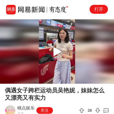
打开
Play
00:00
00:15
En
偶遇女子跨栏运动员吴艳妮，妹妹怎么
fu
又漂亮又有实力
桃点娱乐
关注
28
北京