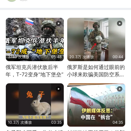
3740 次播放
05:48
20.3万 次播放
00:44
俄军坦克兵潜伏敌后半
俄罗斯是如何通过眼前的
年，T-72变身“地下堡垒”
小球来欺骗美国防空系统
的
10.3万 次播放
03:35
04:35