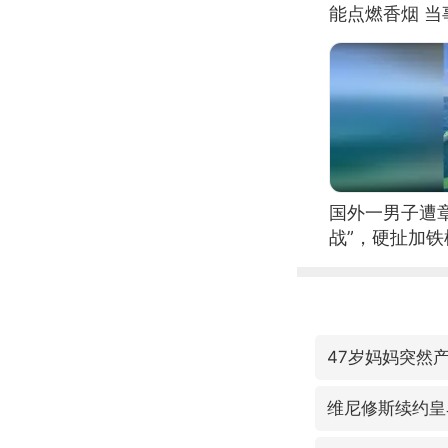
能点燃香烟 
国外一男子遭
战”，硬扯加
47岁妈妈突然产
维尼修斯续约皇