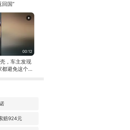
回国”
00:12
壳，车主发现
家都避免这个危
诺
索赔924元