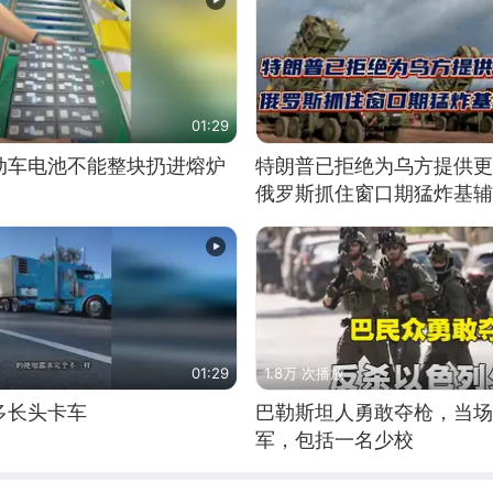
01:29
动车电池不能整块扔进熔炉
特朗普已拒绝为乌方提供更
俄罗斯抓住窗口期猛炸基辅
01:29
1.8万 次播放
多长头卡车
巴勒斯坦人勇敢夺枪，当场
军，包括一名少校