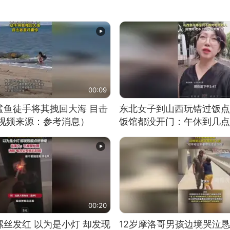
00:09
鲨鱼徒手将其拽回大海 目击
东北女子到山西玩错过饭点
（视频来源：参考消息）
饭馆都没开门：午休到几点
00:20
丝发红 以为是小灯 却发现
12岁摩洛哥男孩边境哭泣