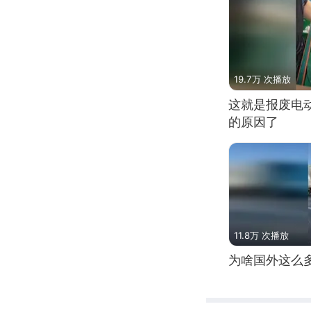
19.7万 次播放
这就是报废电
的原因了
11.8万 次播放
为啥国外这么