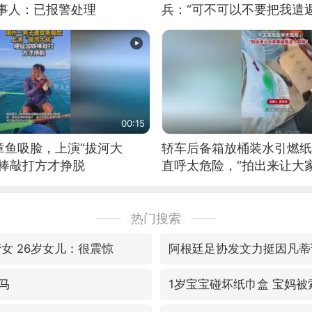
当事人：已报警处理
兵：“可不可以不要把我遣返
00:15
章鱼吸脸，上演“拔河大
轿车后备箱放桶装水引燃纸
铁棒敲打方才挣脱
直呼太危险，“拍出来让大
险”
热门搜索
女 26岁女儿：很震惊
阿根廷足协发文力挺因凡蒂
马
1岁宝宝碰坏纸巾盒 宝妈被