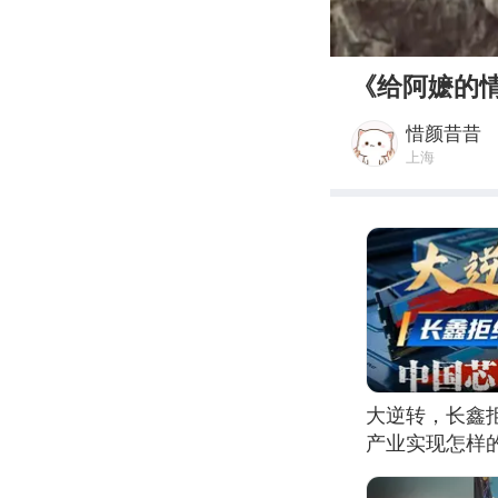
00:00
《给阿嬷的
惜颜昔昔
上海
大逆转，长鑫
产业实现怎样