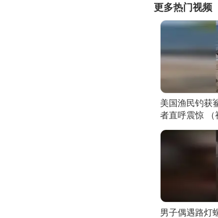
更多热门视频
美国渔民钓获
者直呼震惊 
男子偶遇路灯螺