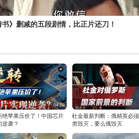
情书》删减的五段剧情，比正片还刀！
04:09
拒绝苹果压价了！中国芯片
杜金最新判断：俄精英必须
的逆袭？
类毁灭，要么俄毁灭