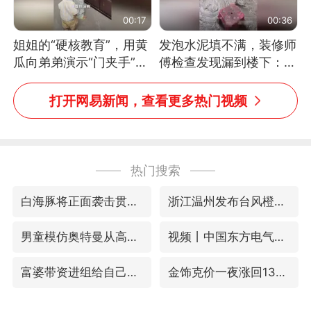
00:17
00:36
姐姐的“硬核教育”，用黄
发泡水泥填不满，装修师
瓜向弟弟演示“门夹手”，
傅检查发现漏到楼下：出
网友：果然言传不如身
风口未延伸到外墙
教！
打开网易新闻，查看更多热门视频
热门搜索
白海豚将正面袭击贯穿浙江
浙江温州发布台风橙色预警信号
男童模仿奥特曼从高处跳下致骨折
视频丨中国东方电气集团原党组副书记、董事宋致远被查
富婆带资进组给自己硬加60多场吻戏
金饰克价一夜涨回1300元