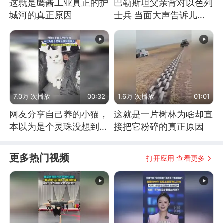
这就是鹰酱工业真正的护
巴勒斯坦父亲背对以色列
城河的真正原因
士兵 当面大声告诉儿
子：永远不要害怕他们！
7.0万 次播放
00:32
1.6万 次播放
01:01
网友分享自己养的小猫，
这就是一片树林为啥却直
本以为是个灵珠没想到是
接把它粉碎的真正原因
魔丸
更多热门视频
打开应用 查看更多