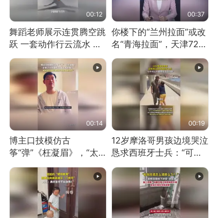
00:12
00:37
舞蹈老师展示连贯腾空跳
你楼下的“兰州拉面”或改
跃 一套动作行云流水 节
名“青海拉面”，天津72家
奏感拉满 网友：怎么做
面馆已集体更换招牌
到又舞又武的？
00:14
00:19
博主口技模仿古
12岁摩洛哥男孩边境哭泣
筝“弹”《枉凝眉》，“太
恳求西班牙士兵：“可不
像了～你是吃古筝长大的
可以不要把我遣返回国”
吗？”“或将成为首位考级
不带古筝的选手。”（来
源：新华每日电讯）