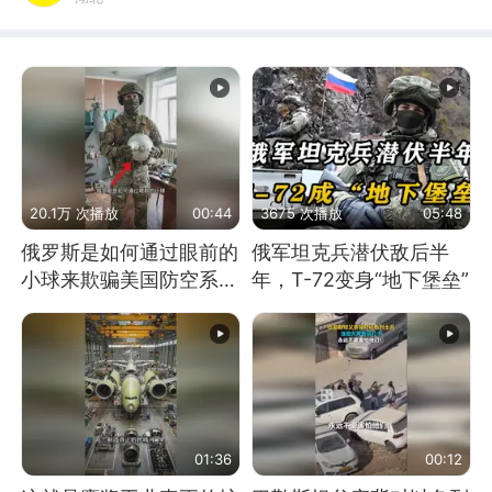
20.1万 次播放
00:44
3675 次播放
05:48
俄罗斯是如何通过眼前的
俄军坦克兵潜伏敌后半
小球来欺骗美国防空系统
年，T-72变身“地下堡垒”
的
01:36
00:12