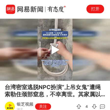
打开
Play
00:00
00:11
En
台湾密室逃脱NPC扮演“上吊女鬼”遭绳
fu
索勒住颈部窒息，不幸离世。其家属以
过失致死罪起诉负责人。
银芝视频
关注
4
湖北