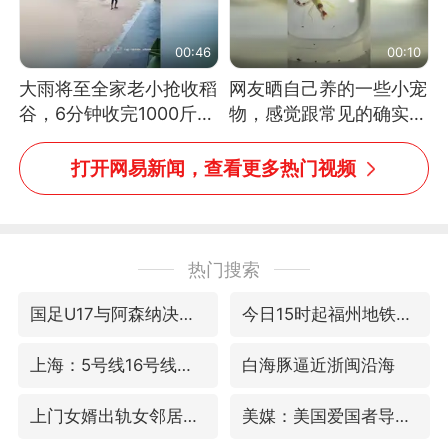
00:46
00:10
大雨将至全家老小抢收稻
网友晒自己养的一些小宠
谷，6分钟收完1000斤，
物，感觉跟常见的确实有
没有一个人掉链子
些不一样
打开网易新闻，查看更多热门视频
热门搜索
国足U17与阿森纳决赛取消 并列冠军
今日15时起福州地铁高架区段停运
上海：5号线16号线浦江线全线停运
白海豚逼近浙闽沿海
上门女婿出轨女邻居多年被判重婚罪
美媒：美国爱国者导弹库存不足1700枚