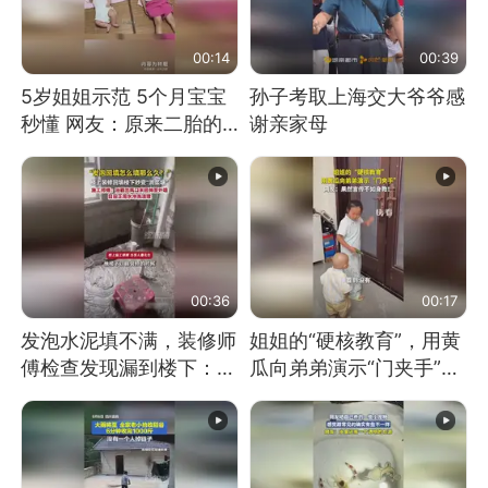
00:14
00:39
5岁姐姐示范 5个月宝宝
孙子考取上海交大爷爷感
秒懂 网友：原来二胎的
谢亲家母
快乐长这样
00:36
00:17
发泡水泥填不满，装修师
姐姐的“硬核教育”，用黄
傅检查发现漏到楼下：出
瓜向弟弟演示“门夹手”，
风口未延伸到外墙
网友：果然言传不如身
教！