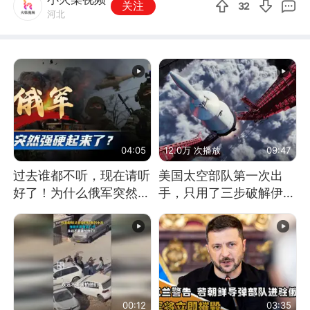
关注
32
河北
04:05
12.0万 次播放
09:47
过去谁都不听，现在请听
美国太空部队第一次出
好了！为什么俄军突然强
手，只用了三步破解伊朗
硬起来了？
防空
00:12
03:35