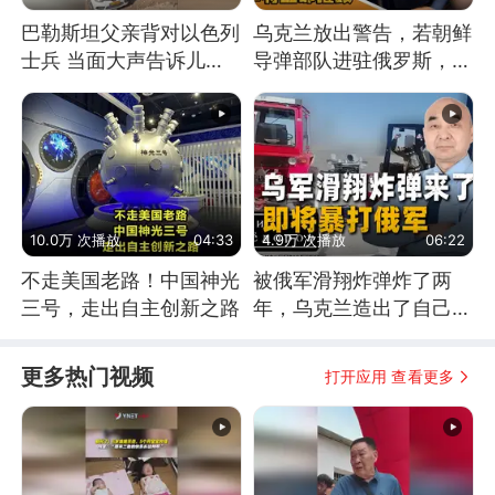
巴勒斯坦父亲背对以色列
乌克兰放出警告，若朝鲜
士兵 当面大声告诉儿
导弹部队进驻俄罗斯，乌
子：永远不要害怕他们！
军将立即摧毁
10.0万 次播放
04:33
4.9万 次播放
06:22
不走美国老路！中国神光
被俄军滑翔炸弹炸了两
三号，走出自主创新之路
年，乌克兰造出了自己
的“空中长臂”
更多热门视频
打开应用 查看更多