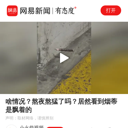
打开
Play
00:00
00:10
En
啥情况？熬夜熬猛了吗？居然看到烟蒂
fu
是飘着的
声明：取材网络，谨慎辨别
小火柴视频