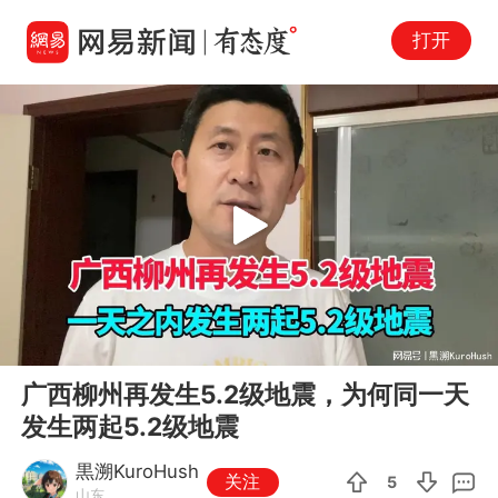
打开
Play
00:00
01:21
En
广西柳州再发生5.2级地震，为何同一天
fu
发生两起5.2级地震
黒溯KuroHush
关注
5
山东