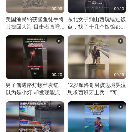
00:09
00:13
美国渔民钓获鲨鱼徒手将
东北女子到山西玩错过饭
其拽回大海 目击者直呼
点，找了十几个饭馆都没
震惊 （视频来源：参考
开门：午休到几点
消息）
00:20
00:19
男子偶遇路灯螺丝发红
12岁摩洛哥男孩边境哭泣
以为是小灯 却发现能点
恳求西班牙士兵：“可不
燃香烟 当事人：已报警
可以不要把我遣返回国”
处理