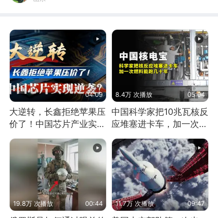
04:09
8.4万 次播放
05:04
大逆转，长鑫拒绝苹果压
中国科学家把10兆瓦核反
价了！中国芯片产业实现
应堆塞进卡车，加一次燃
怎样的逆袭？
料能跑几十年
19.8万 次播放
00:44
11.7万 次播放
09:47