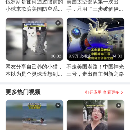
俄罗斯是如何通过眼前的
美国太空部队第一次出
小球来欺骗美国防空系统
手，只用了三步破解伊朗
的
防空
00:32
9.9万 次播放
04:33
网友分享自己养的小猫，
不走美国老路！中国神光
本以为是个灵珠没想到是
三号，走出自主创新之路
魔丸
更多热门视频
打开应用 查看更多