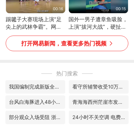
00:16
00:15
踢毽子大赛现场上演“足
国外一男子遭章鱼吸脸，
尖上的武林争霸”。网
上演“拔河大战”，硬扯加
友：这哪是踢毽子，分明
铁棒敲打方才挣脱
是武侠片现场！#睡个好
打开网易新闻，查看更多热门视频
觉
热门搜索
我国编制完成新版全月地质图
看守所辅警收受10万获刑1年
台风白海豚进入48小时警戒线
青海海西州茫崖市发生3.1级地震
部分观众入场受阻 浙江省博物馆致歉
24小时不关空调 电费会更低吗