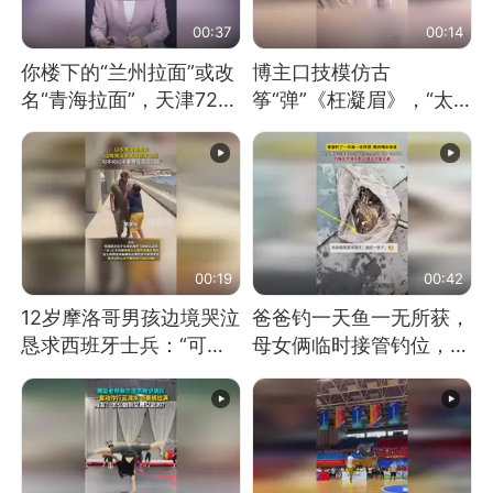
00:37
00:14
你楼下的“兰州拉面”或改
博主口技模仿古
名“青海拉面”，天津72家
筝“弹”《枉凝眉》，“太
面馆已集体更换招牌
像了～你是吃古筝长大的
吗？”“或将成为首位考级
不带古筝的选手。”（来
源：新华每日电讯）
00:19
00:42
12岁摩洛哥男孩边境哭泣
爸爸钓一天鱼一无所获，
恳求西班牙士兵：“可不
母女俩临时接管钓位，用
可以不要把我遣返回国”
玩具鱼竿钓上大鱼