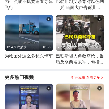
为什么战斗机要追着导弹
巴勒斯坦父亲背对以色列
飞行
士兵 当面大声告诉儿
子：永远不要害怕他们！
12.4万 次播放
01:29
2.3万 次播放
02:32
为啥国外这么多长头卡车
巴勒斯坦人勇敢夺枪，当
场反杀两名以军，包括一
名少校
更多热门视频
打开应用 查看更多