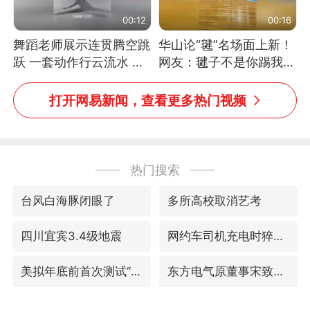
00:12
00:16
舞蹈老师展示连贯腾空跳
华山论“毽”名场面上新！
跃 一套动作行云流水 节
网友：毽子不是你踢我
奏感拉满 网友：怎么做
捡，我踢你捡吗
到又舞又武的？
打开网易新闻，查看更多热门视频
热门搜索
台风白海豚闭眼了
多所高校取消艺考
四川宜宾3.4级地震
网约车司机充电时猝死保险拒赔
美拟年底前首次测试“金穹”反导系统
东方电气原董事宋致远被查