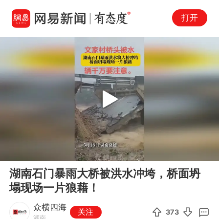
打开
Play
00:00
00:49
En
湖南石门暴雨大桥被洪水冲垮，桥面坍
fu
塌现场一片狼藉！
众横四海
关注
373
湖南