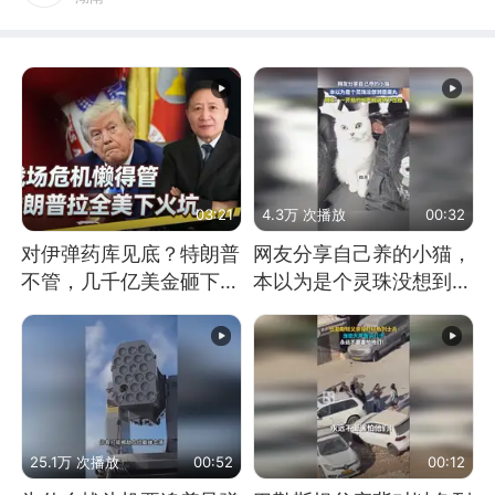
03:21
4.3万 次播放
00:32
对伊弹药库见底？特朗普
网友分享自己养的小猫，
不管，几千亿美金砸下，
本以为是个灵珠没想到是
拉着全美下火坑
魔丸
25.1万 次播放
00:52
00:12