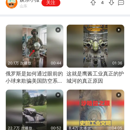
关注
4
山东
20.1万 次播放
00:44
01:36
俄罗斯是如何通过眼前的
这就是鹰酱工业真正的护
小球来欺骗美国防空系统
城河的真正原因
的
22.7万 次播放
00:52
8.4万 次播放
04:05