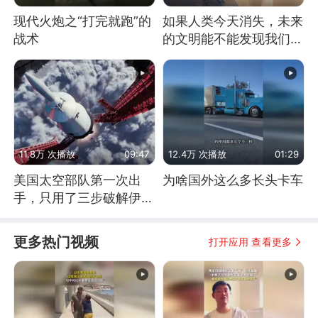
现代火炮之“打完就跑”的
如果人类今天消失，未来
战术
的文明能不能发现我们存
在过？
11.8万 次播放
09:47
12.4万 次播放
01:29
美国太空部队第一次出
为啥国外这么多长头卡车
手，只用了三步破解伊朗
防空
更多热门视频
打开应用 查看更多