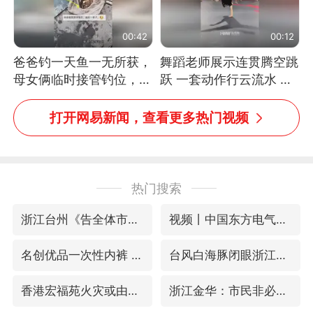
00:42
00:12
爸爸钓一天鱼一无所获，
舞蹈老师展示连贯腾空跳
母女俩临时接管钓位，用
跃 一套动作行云流水 节
玩具鱼竿钓上大鱼
奏感拉满 网友：怎么做
到又舞又武的？
打开网易新闻，查看更多热门视频
热门搜索
浙江台州《告全体市民书》
视频丨中国东方电气集团原党组副书记、董事宋致远被查
名创优品一次性内裤 颜面尽失
台风白海豚闭眼浙江上海处于危险半圆
香港宏福苑火灾或由烟头引起
浙江金华：市民非必要不外出