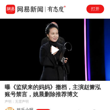
打开
Play
00:00
01:01
En
曝《监狱来的妈妈》撤档，主演赵箫泓
fu
账号禁言，姚晨删除推荐博文
声明：无需声明
娱乐小报