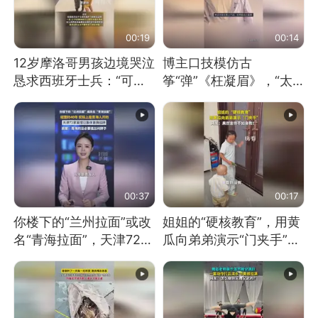
00:19
00:14
12岁摩洛哥男孩边境哭泣
博主口技模仿古
恳求西班牙士兵：“可不
筝“弹”《枉凝眉》，“太
可以不要把我遣返回国”
像了～你是吃古筝长大的
吗？”“或将成为首位考级
不带古筝的选手。”（来
源：新华每日电讯）
00:37
00:17
你楼下的“兰州拉面”或改
姐姐的“硬核教育”，用黄
名“青海拉面”，天津72家
瓜向弟弟演示“门夹手”，
面馆已集体更换招牌
网友：果然言传不如身
教！