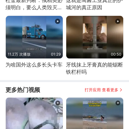
杜金最新判断：俄精英必
这就是鹰酱工业真正的护
须明白，要么人类毁灭，
城河的真正原因
要么俄毁灭
11.2万 次播放
01:29
00:50
为啥国外这么多长头卡车
牙线抹上牙膏真的能锯断
铁栏杆吗
更多热门视频
打开应用 查看更多