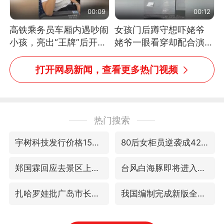
00:09
00:12
高铁乘务员车厢内遇吵闹
女孩门后蹲守想吓姥爷
小孩，亮出“王牌”后开启
姥爷一眼看穿却配合演出
一键静音
网友：姥爷的演技我打满
分
打开网易新闻，查看更多热门视频
热门搜索
宇树科技发行价格150.80元/股
80后女柜员逆袭成4200亿银行副行长
郑国霖回应去景区上班被保安拦下
台风白海豚即将进入48小时警戒线
扎哈罗娃批广岛市长不提美国原子弹
我国编制完成新版全月地质图