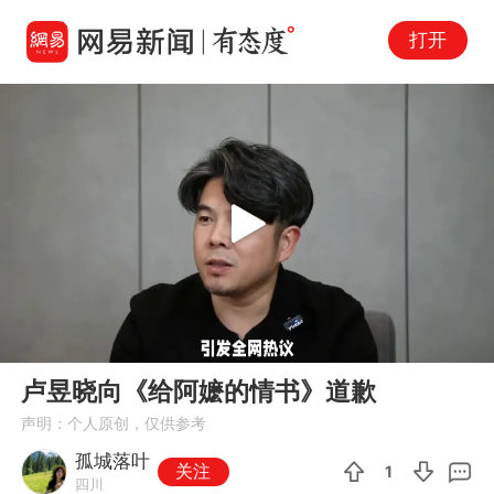
打开
Play
00:00
02:12
En
卢昱晓向《给阿嬷的情书》道歉
fu
声明：个人原创，仅供参考
孤城落叶
关注
1
四川