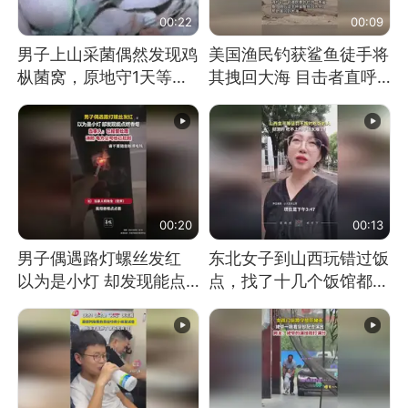
00:22
00:09
男子上山采菌偶然发现鸡
美国渔民钓获鲨鱼徒手将
枞菌窝，原地守1天等它
其拽回大海 目击者直呼
长大：挖了140多朵
震惊 （视频来源：参考
消息）
00:20
00:13
男子偶遇路灯螺丝发红
东北女子到山西玩错过饭
以为是小灯 却发现能点
点，找了十几个饭馆都没
燃香烟 当事人：已报警
开门：午休到几点
处理