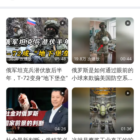
3636 次播放
05:48
19.8万 次播放
00:44
俄军坦克兵潜伏敌后半
俄罗斯是如何通过眼前的
年，T-72变身“地下堡垒”
小球来欺骗美国防空系统
的
04:26
01:36