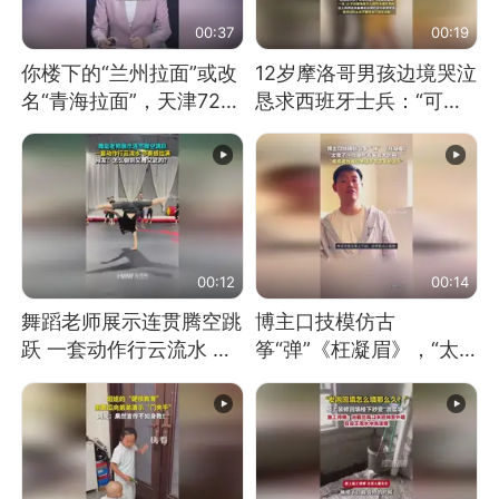
00:37
00:19
你楼下的“兰州拉面”或改
12岁摩洛哥男孩边境哭泣
名“青海拉面”，天津72家
恳求西班牙士兵：“可不
面馆已集体更换招牌
可以不要把我遣返回国”
00:12
00:14
舞蹈老师展示连贯腾空跳
博主口技模仿古
跃 一套动作行云流水 节
筝“弹”《枉凝眉》，“太
奏感拉满 网友：怎么做
像了～你是吃古筝长大的
到又舞又武的？
吗？”“或将成为首位考级
不带古筝的选手。”（来
源：新华每日电讯）