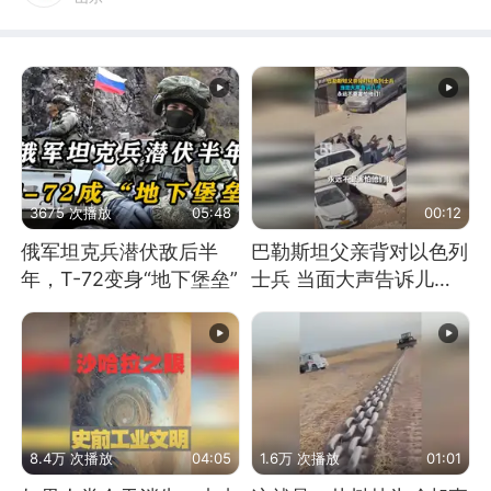
3675 次播放
05:48
00:12
俄军坦克兵潜伏敌后半
巴勒斯坦父亲背对以色列
年，T-72变身“地下堡垒”
士兵 当面大声告诉儿
子：永远不要害怕他们！
8.4万 次播放
04:05
1.6万 次播放
01:01