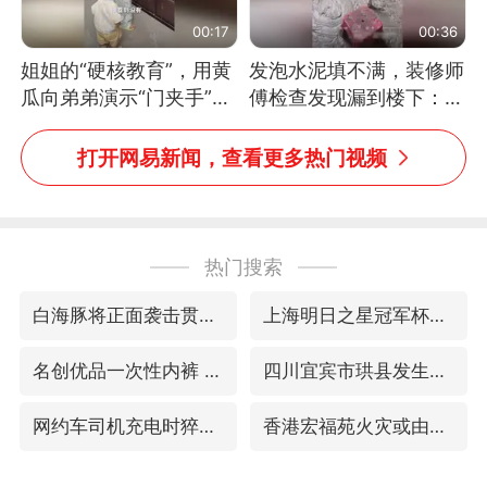
00:17
00:36
姐姐的“硬核教育”，用黄
发泡水泥填不满，装修师
瓜向弟弟演示“门夹手”，
傅检查发现漏到楼下：出
网友：果然言传不如身
风口未延伸到外墙
教！
打开网易新闻，查看更多热门视频
热门搜索
白海豚将正面袭击贯穿浙江
上海明日之星冠军杯调整决赛时间
名创优品一次性内裤 颜面尽失
四川宜宾市珙县发生3.4级地震
网约车司机充电时猝死保险拒赔
香港宏福苑火灾或由烟头引起