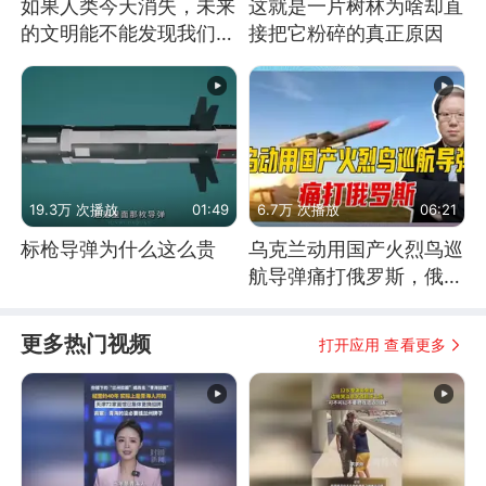
如果人类今天消失，未来
这就是一片树林为啥却直
的文明能不能发现我们存
接把它粉碎的真正原因
在过？
19.3万 次播放
01:49
6.7万 次播放
06:21
标枪导弹为什么这么贵
乌克兰动用国产火烈鸟巡
航导弹痛打俄罗斯，俄军
为什么没能拦截？
更多热门视频
打开应用 查看更多