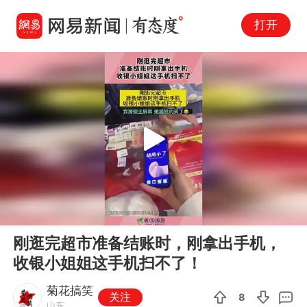
打开
Play
00:00
00:10
En
刚逛完超市准备结账时，刚拿出手机，
fu
收银小姐姐这手机扫不了！
菊花搞笑
关注
8
山东