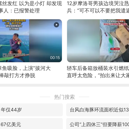
丝发红 以为是小灯 却发现
12岁摩洛哥男孩边境哭泣
当事人：已报警处理
兵：“可不可以不要把我遣返
00:15
章鱼吸脸，上演“拔河大
轿车后备箱放桶装水引燃纸
铁棒敲打方才挣脱
直呼太危险，“拍出来让大
险”
热门搜索
 年仅44岁
台风白海豚环流面积近似1
.67亿美元
公司“上四休三”但要降薪10