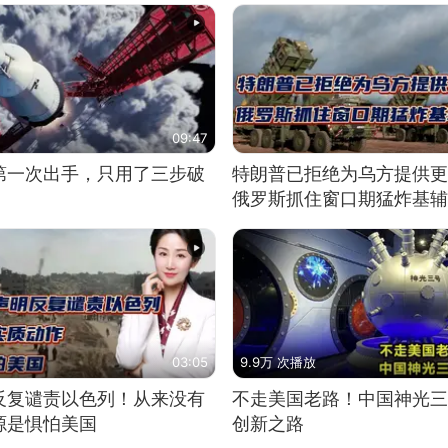
09:47
第一次出手，只用了三步破
特朗普已拒绝为乌方提供更
俄罗斯抓住窗口期猛炸基辅
03:05
9.9万 次播放
反复谴责以色列！从来没有
不走美国老路！中国神光三
源是惧怕美国
创新之路