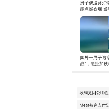
男子偶遇路灯螺
能点燃香烟 
国外一男子遭
战”，硬扯加
段绚竞因公牺牲
Meta被判支付5