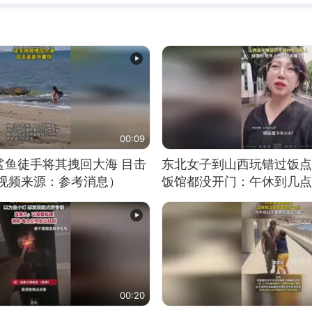
00:09
鲨鱼徒手将其拽回大海 目击
东北女子到山西玩错过饭点
（视频来源：参考消息）
饭馆都没开门：午休到几点
00:20