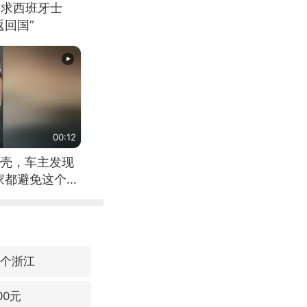
恳求西班牙士
回国”
00:12
壳，车主发现
家都避免这个危
3个浙江
00元