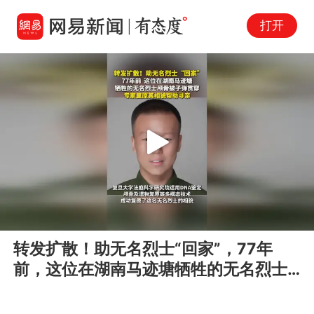
打开
Play
00:00
00:10
En
转发扩散！助无名烈士“回家”，77年
fu
前，这位在湖南马迹塘牺牲的无名烈士
颅骨被子弹贯穿，专家复原其相貌帮助
寻亲。