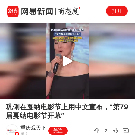
打开
Play
00:00
00:20
En
巩俐在戛纳电影节上用中文宣布，“第79
fu
届戛纳电影节开幕”
重庆观天下
关注
2
重庆