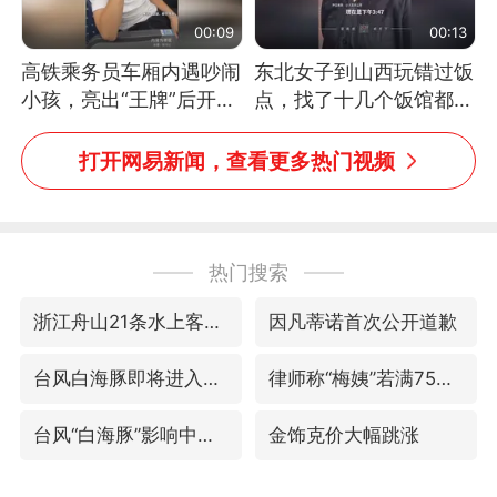
00:09
00:13
高铁乘务员车厢内遇吵闹
东北女子到山西玩错过饭
小孩，亮出“王牌”后开启
点，找了十几个饭馆都没
一键静音
开门：午休到几点
打开网易新闻，查看更多热门视频
热门搜索
浙江舟山21条水上客运航线停航
因凡蒂诺首次公开道歉
台风白海豚即将进入48小时警戒线
律师称“梅姨”若满75岁或不适用死刑
台风“白海豚”影响中国已成定局
金饰克价大幅跳涨