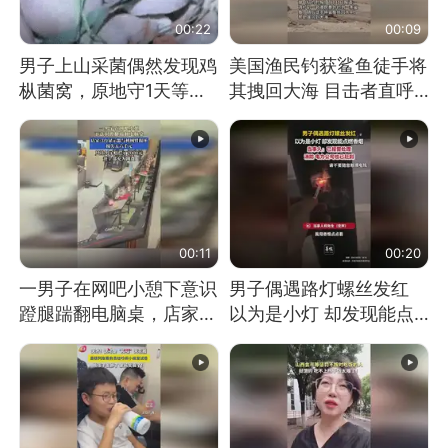
00:22
00:09
男子上山采菌偶然发现鸡
美国渔民钓获鲨鱼徒手将
枞菌窝，原地守1天等它
其拽回大海 目击者直呼
长大：挖了140多朵
震惊 （视频来源：参考
消息）
00:11
00:20
一男子在网吧小憩下意识
男子偶遇路灯螺丝发红
蹬腿踹翻电脑桌，店家3
以为是小灯 却发现能点
台显示器与机械臂损坏
燃香烟 当事人：已报警
处理