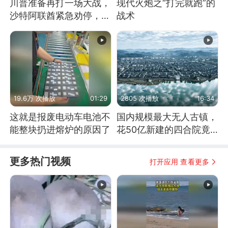
川普准备再打一场大战，
现代火炮之“打完就跑”的
沙特阿联酋紧急劝停，美
战术
伊开启新一轮谈判
19.6万 次播放
01:29
2805 次播放
16:34
这就是报废电动车电池不
国内规模最大无人古镇，
能整块扔进熔炉的原因了
花50亿新建的四合院竟
没人住，发生了啥
更多热门视频
打开应用 查看更多