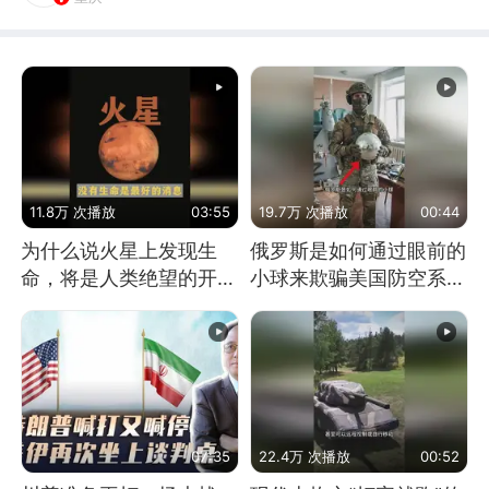
11.8万 次播放
03:55
19.7万 次播放
00:44
为什么说火星上发现生
俄罗斯是如何通过眼前的
命，将是人类绝望的开
小球来欺骗美国防空系统
始？
的
07:35
22.4万 次播放
00:52