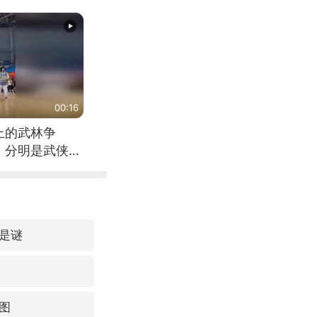
00:16
上的武林争
，分明是武侠片
是谜
图