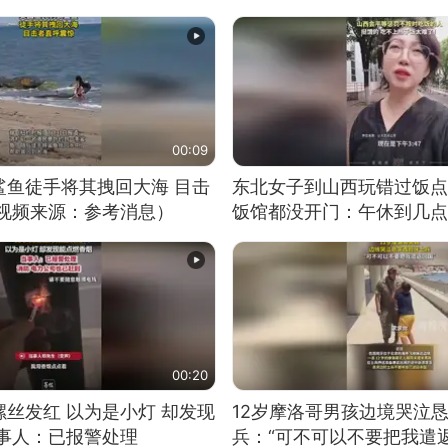
00:09
鲨鱼徒手将其拽回大海 目击
东北女子到山西玩错过饭点
（视频来源：参考消息）
饭馆都没开门：午休到几点
00:20
丝发红 以为是小灯 却发现
12岁摩洛哥男孩边境哭泣
当事人：已报警处理
兵：“可不可以不要把我遣返