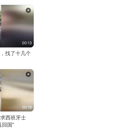
00:13
，找了十几个
00:19
恳求西班牙士
回国”