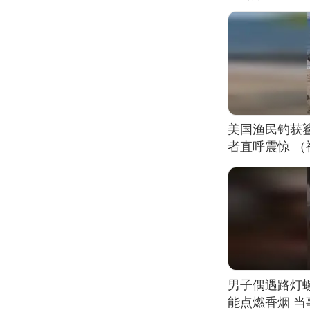
美国渔民钓获
者直呼震惊 
男子偶遇路灯螺
能点燃香烟 