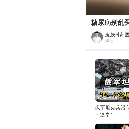
00:00
糖尿病别乱
皮肤科苏
湖北
3642 次播放
俄军坦克兵潜伏
下堡垒”