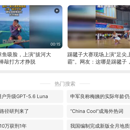
00:15
章鱼吸脸，上演“拔河大
踢毽子大赛现场上演“足尖
铁棒敲打方才挣脱
霸”。网友：这哪是踢毽子
现场！#睡个好觉
热门搜索
户升级GPT-5.6 Luna
申军良称梅姨的实际年龄仍
路径研判来了
“China Cool”成海外热词
10万获刑1年
我国编制完成新版全月地质