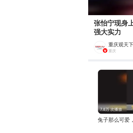
00:00
张怡宁现身
强大实力
重庆观天
重庆
7.8万 次播放
兔子那么可爱