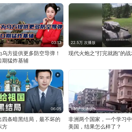
03:13
22.5万 次播放
为乌方提供更多防空导弹！
现代火炮之“打完就跑”的战
口期猛炸基辅
06:05
8867 次播放
出四条暗黑结局，最不坏的
非洲两个国家，一个学习中
东方
美国，结果怎么样了？