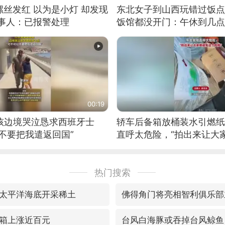
丝发红 以为是小灯 却发现
东北女子到山西玩错过饭点
当事人：已报警处理
饭馆都没开门：午休到几点
00:19
男孩边境哭泣恳求西班牙士
轿车后备箱放桶装水引燃纸
不要把我遣返回国”
直呼太危险，“拍出来让大
险”
热门搜索
太平洋海底开采稀土
佛得角门将亮相智利俱乐部
箱上涨近百元
台风白海豚或吞掉台风鲸鱼