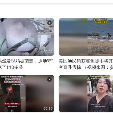
00:22
偶然发现鸡枞菌窝，原地守1
美国渔民钓获鲨鱼徒手将其
了140多朵
者直呼震惊 （视频来源：
00:20