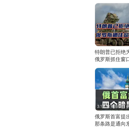
特朗普已拒绝
俄罗斯抓住窗
3.1万 次播放
俄罗斯首富提
那条路是通向