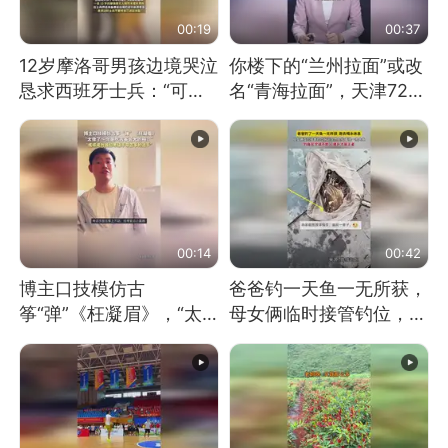
00:19
00:37
12岁摩洛哥男孩边境哭泣
你楼下的“兰州拉面”或改
恳求西班牙士兵：“可不
名“青海拉面”，天津72家
可以不要把我遣返回国”
面馆已集体更换招牌
00:14
00:42
博主口技模仿古
爸爸钓一天鱼一无所获，
筝“弹”《枉凝眉》，“太
母女俩临时接管钓位，用
像了～你是吃古筝长大的
玩具鱼竿钓上大鱼
吗？”“或将成为首位考级
不带古筝的选手。”（来
源：新华每日电讯）