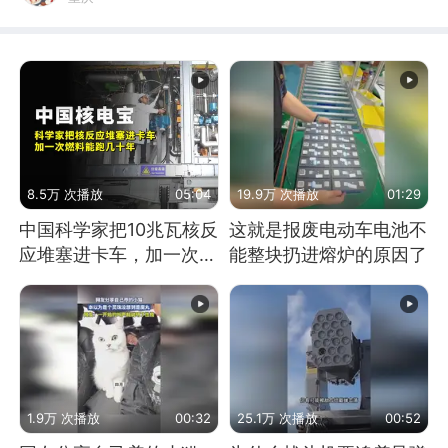
8.5万 次播放
05:04
19.9万 次播放
01:29
中国科学家把10兆瓦核反
这就是报废电动车电池不
应堆塞进卡车，加一次燃
能整块扔进熔炉的原因了
料能跑几十年
1.9万 次播放
00:32
25.1万 次播放
00:52