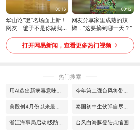
00:16
00:12
华山论“毽”名场面上新！
网友分享家里成熟的辣
网友：毽子不是你踢我
椒，“这要摘到哪一天？”
捡，我踢你捡吗
打开网易新闻，查看更多热门视频
热门搜索
用AI造出新病毒意味着什么
今年第二强台风将带来多大影响
美股创4月份以来最大单周涨幅
泰国初中生饮弹自尽前开了26枪
浙江海事局启动Ⅰ级防台应急响应
台风白海豚登陆点缩圈