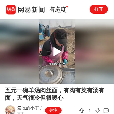
打开
Play
00:00
04:57
En
五元一碗羊汤肉丝面，有肉有菜有汤有
fu
面，天气很冷但很暖心
爱吃的小丁子
关注
1
重庆