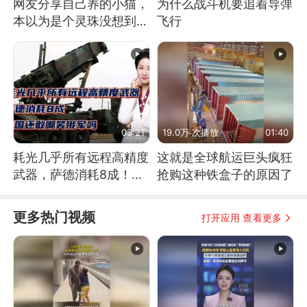
网友分享自己养的小猫，
为什么战斗机要追着导弹
本以为是个灵珠没想到是
飞行
魔丸
03:21
19.0万 次播放
01:40
耗光几乎所有远程高精度
这就是全球航运巨头疯狂
武器，萨德消耗8成！美
抢购这种铁盒子的原因了
国还敢嘲笑俄军吗
更多热门视频
打开应用 查看更多