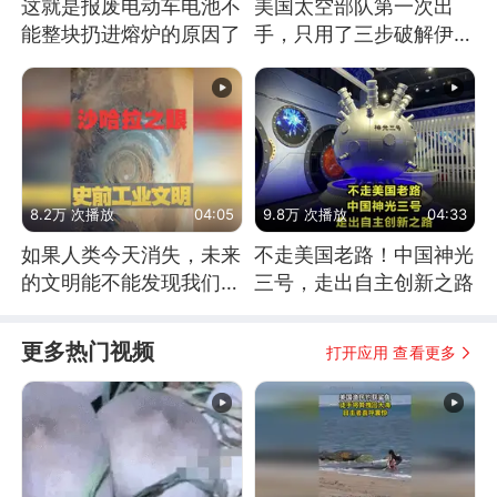
这就是报废电动车电池不
美国太空部队第一次出
能整块扔进熔炉的原因了
手，只用了三步破解伊朗
防空
8.2万 次播放
04:05
9.8万 次播放
04:33
如果人类今天消失，未来
不走美国老路！中国神光
的文明能不能发现我们存
三号，走出自主创新之路
在过？
更多热门视频
打开应用 查看更多