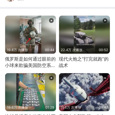
19.8万 次播放
00:44
22.4万 次播放
00:52
俄罗斯是如何通过眼前的
现代火炮之“打完就跑”的
小球来欺骗美国防空系统
战术
的
19.6万 次播放
01:29
11.6万 次播放
09:47