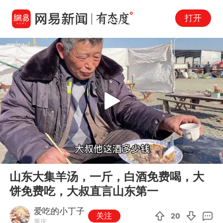
打开
Play
00:00
04:17
En
山东大集羊汤，一斤，白酒免费喝，大
fu
饼免费吃，大叔直言山东第一
爱吃的小丁子
关注
20
重庆