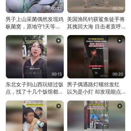
00:22
00:09
男子上山采菌偶然发现鸡
美国渔民钓获鲨鱼徒手将
枞菌窝，原地守1天等它
其拽回大海 目击者直呼
长大：挖了140多朵
震惊 （视频来源：参考
消息）
00:13
00:20
东北女子到山西玩错过饭
男子偶遇路灯螺丝发红
点，找了十几个饭馆都没
以为是小灯 却发现能点
开门：午休到几点
燃香烟 当事人：已报警
处理