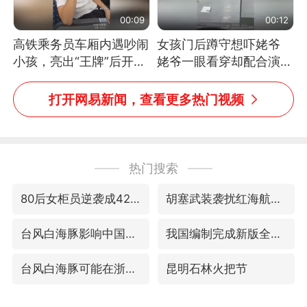
00:09
00:12
高铁乘务员车厢内遇吵闹
女孩门后蹲守想吓姥爷
小孩，亮出“王牌”后开启
姥爷一眼看穿却配合演出
一键静音
网友：姥爷的演技我打满
分
打开网易新闻，查看更多热门视频
热门搜索
80后女柜员逆袭成4200亿银行副行长
胡塞武装袭扰红海航运行动升级
台风白海豚影响中国已成定局
我国编制完成新版全月地质图
台风白海豚可能在浙闽沿海登陆
昆明石林火把节