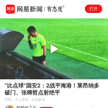
打开
Play
00:00
02:01
En
“比点球”国安2：2战平海港！莱昂纳多
fu
破门、张稀哲点射绝平
声明：个人原创，仅供参考
郭錉包工头