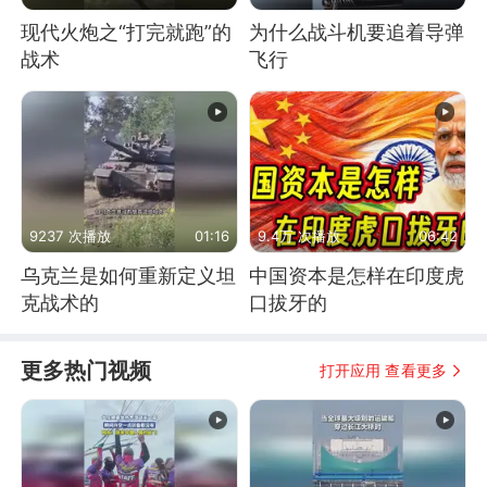
现代火炮之“打完就跑”的
为什么战斗机要追着导弹
战术
飞行
9237 次播放
01:16
9.4万 次播放
06:42
乌克兰是如何重新定义坦
中国资本是怎样在印度虎
克战术的
口拔牙的
更多热门视频
打开应用 查看更多