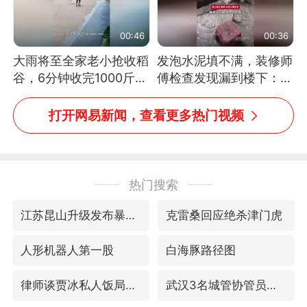
00:46
00:36
大雨将至全家老小抢收稻
发泡水泥填不满，装修师
谷，6分钟收完1000斤，
傅检查发现漏到楼下：出
没有一个人掉链子
风口未延伸到外墙
打开网易新闻，查看更多热门视频
热门搜索
江苏昆山升级发布暴雨红警
克雷桑回应绝杀津门虎
人形机器人第一股
白海豚路径图
律师谈贾冰私人饭局被偷拍
武汉3名城管协管员殴打摊主被刑拘