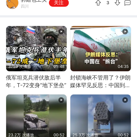
关注
3
四川
3759 次播放
05:48
04:35
俄军坦克兵潜伏敌后半
封锁海峡不管用了？伊朗
年，T-72变身“地下堡垒”
媒体罕见反思：中国到底
是不是在"拆台"
23.2万 次播放
00:52
25.3万 次播放
00:52