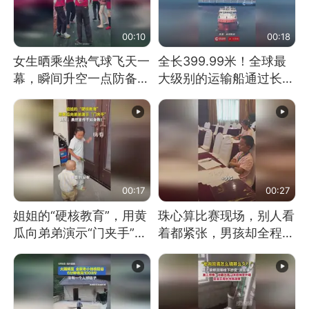
00:10
00:18
女生晒乘坐热气球飞天一
全长399.99米！全球最
幕，瞬间升空一点防备都
大级别的运输船通过长江
没有
大桥这一幕，太震撼了！
00:17
00:27
姐姐的“硬核教育”，用黄
珠心算比赛现场，别人看
瓜向弟弟演示“门夹手”，
着都紧张，男孩却全程气
网友：果然言传不如身
定神闲、从容作答，最终
教！
拿下冠军。网友：这淡定
的样子，一看就是有实
力！（人民日报）