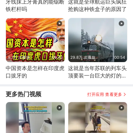
牙线抹上牙膏真的能锯断
这就是全球航运巨头疯狂
铁栏杆吗
抢购这种铁盒子的原因了
9.1万 次播放
06:42
29.8万 次播放
00:54
中国资本是怎样在印度虎
这就是当年苏联的列车头
口拔牙的
顶要装一台巨大的灯的原
因了
更多热门视频
打开应用 查看更多