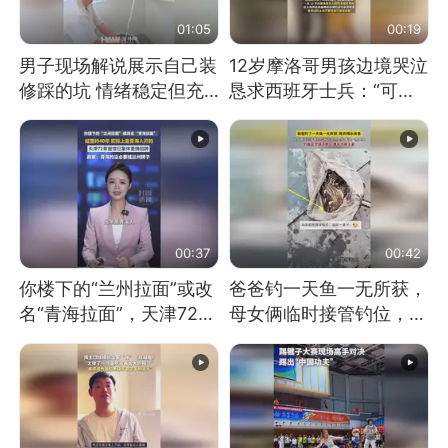
01:05
00:19
男子现场解说展示自己装
12岁摩洛哥男孩边境哭泣
修踩的坑 情绪稳定但充
恳求西班牙士兵：“可不
满无奈 每处都有精心设
可以不要把我遣返回国”
计 但每处都有瑕疵 网
友：一开始我没笑 但看
到洗手盆我没绷住
00:37
00:42
你楼下的“兰州拉面”或改
爸爸钓一天鱼一无所获，
名“青海拉面”，天津72家
母女俩临时接管钓位，用
面馆已集体更换招牌
玩具鱼竿钓上大鱼