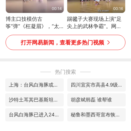
00:14
00:16
博主口技模仿古
踢毽子大赛现场上演“足
筝“弹”《枉凝眉》，“太
尖上的武林争霸”。网
像了～你是吃古筝长大的
友：这哪是踢毽子，分明
吗？”“或将成为首位考级
是武侠片现场！#睡个好
打开网易新闻，查看更多热门视频
不带古筝的选手。”（来
觉
源：新华每日电讯）
热门搜索
上海：台风白海豚或将带来龙卷风
四川宜宾市高县4.9级地震致1人死亡
沙特土耳其巴基斯坦签署共同防务协议
胡彦斌韩磊 谁帮谁
台风白海豚已进入24小时警戒线
秘鲁和墨西哥宣布恢复外交关系