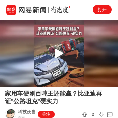
打开
Play
00:00
01:32
En
家用车硬刚百吨王还能赢？比亚迪再
fu
证"公路坦克"硬实力
科技便当
关注
2
湖南