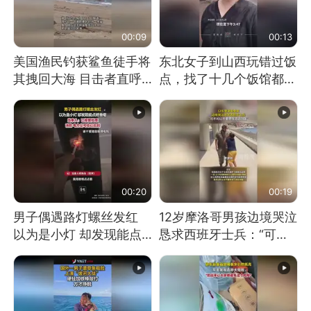
00:09
00:13
美国渔民钓获鲨鱼徒手将
东北女子到山西玩错过饭
其拽回大海 目击者直呼
点，找了十几个饭馆都没
震惊 （视频来源：参考
开门：午休到几点
消息）
00:20
00:19
男子偶遇路灯螺丝发红
12岁摩洛哥男孩边境哭泣
以为是小灯 却发现能点
恳求西班牙士兵：“可不
燃香烟 当事人：已报警
可以不要把我遣返回国”
处理