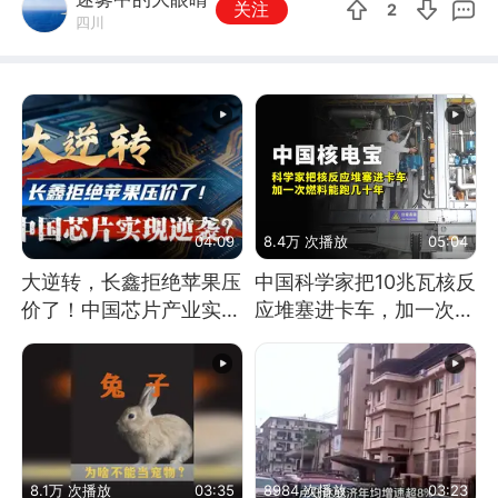
关注
2
四川
04:09
8.4万 次播放
05:04
大逆转，长鑫拒绝苹果压
中国科学家把10兆瓦核反
价了！中国芯片产业实现
应堆塞进卡车，加一次燃
怎样的逆袭？
料能跑几十年
8.1万 次播放
03:35
8984 次播放
03:23