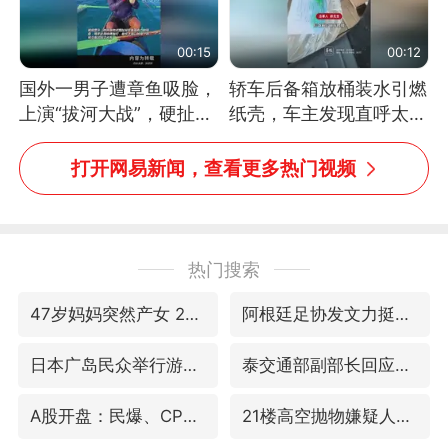
00:15
00:12
国外一男子遭章鱼吸脸，
轿车后备箱放桶装水引燃
上演“拔河大战”，硬扯加
纸壳，车主发现直呼太危
铁棒敲打方才挣脱
险，“拍出来让大家都避
免这个危险”
打开网易新闻，查看更多热门视频
热门搜索
47岁妈妈突然产女 26岁女儿：很震惊
阿根廷足协发文力挺因凡蒂诺
日本广岛民众举行游行反对政府行径
泰交通部副部长回应中国人遭歧视手势
A股开盘：民爆、CPO等概念走强
21楼高空抛物嫌疑人被拘留