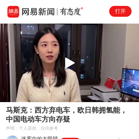
打开
Play
00:00
02:29
En
马斯克：西方弃电车，欧日韩拥氢能，
fu
中国电动车方向存疑
声明：个人原创，仅供参考
迷雾中的大眼睛