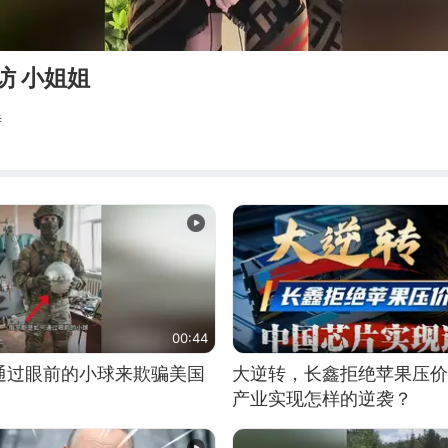
访 小姐姐
特
00:44
通过眼前的小球来欺骗美国
大逆转，长鑫拒绝苹果压价
产业实现怎样的逆袭？