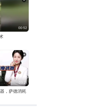
00:52
术
03:21
器，萨德消耗