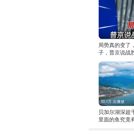
局势真的变了
子，普京说战
10.1万 次播放
贝加尔湖深超
里面的鱼究竟