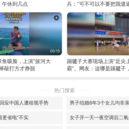
：午休到几点
兵：“可不可以不要把我遣返
00:15
章鱼吸脸，上演“拔河大
踢毽子大赛现场上演“足尖
铁棒敲打方才挣脱
霸”。网友：这哪是踢毽子
现场！#睡个好觉
热门搜索
回应中国人遭歧视手势
男子结婚8年3个女儿均非
着更省电”不实
女子开一天一夜空调后二氧