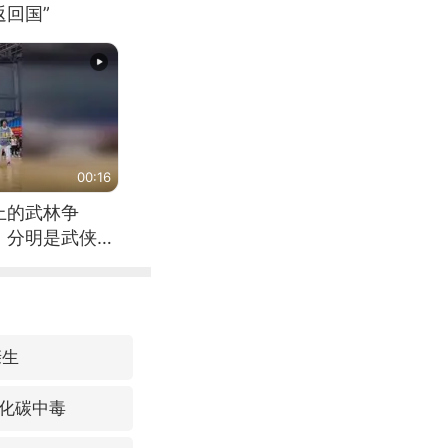
回国”
00:16
上的武林争
，分明是武侠片
亲生
化碳中毒