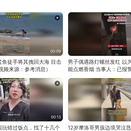
00:09
鲨鱼徒手将其拽回大海 目击
男子偶遇路灯螺丝发红 以
（视频来源：参考消息）
能点燃香烟 当事人：已报
00:13
西玩错过饭点，找了十几个
12岁摩洛哥男孩边境哭泣