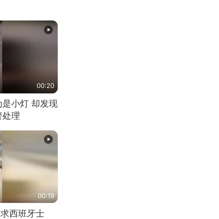
00:20
为是小灯 却发现
警处理
00:19
恳求西班牙士