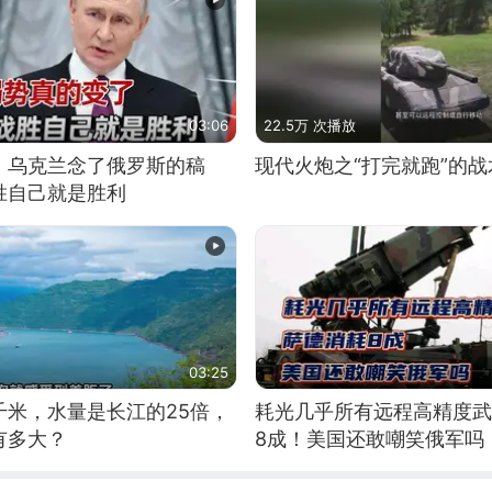
03:06
22.5万 次播放
，乌克兰念了俄罗斯的稿
现代火炮之“打完就跑”的战
胜自己就是胜利
03:25
千米，水量是长江的25倍，
耗光几乎所有远程高精度武
有多大？
8成！美国还敢嘲笑俄军吗