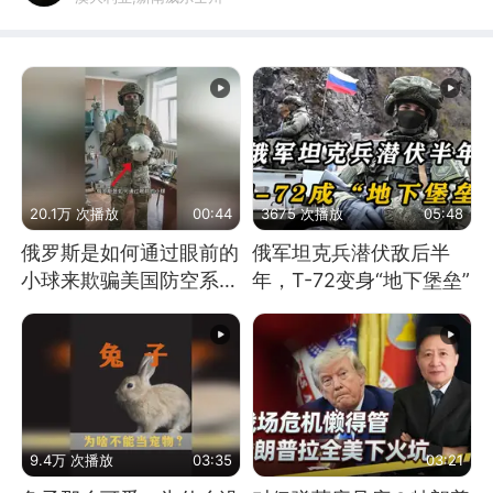
20.1万 次播放
00:44
3675 次播放
05:48
俄罗斯是如何通过眼前的
俄军坦克兵潜伏敌后半
小球来欺骗美国防空系统
年，T-72变身“地下堡垒”
的
9.4万 次播放
03:35
03:21