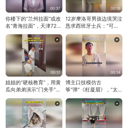
00:37
00:19
你楼下的“兰州拉面”或改
12岁摩洛哥男孩边境哭泣
名“青海拉面”，天津72家
恳求西班牙士兵：“可不
面馆已集体更换招牌
可以不要把我遣返回国”
00:17
00:14
姐姐的“硬核教育”，用黄
博主口技模仿古
瓜向弟弟演示“门夹手”，
筝“弹”《枉凝眉》，“太
网友：果然言传不如身
像了～你是吃古筝长大的
教！
吗？”“或将成为首位考级
不带古筝的选手。”（来
源：新华每日电讯）