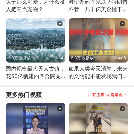
兔子那么可爱，为什么没
对伊弹药库见底？特朗普
人把它当宠物？
不管，几千亿美金砸下，
拉着全美下火坑
2.9万 次播放
16:34
8.3万 次播放
04:05
国内规模最大无人古镇，
如果人类今天消失，未来
花50亿新建的四合院竟
的文明能不能发现我们存
没人住，发生了啥
在过？
更多热门视频
打开应用 查看更多