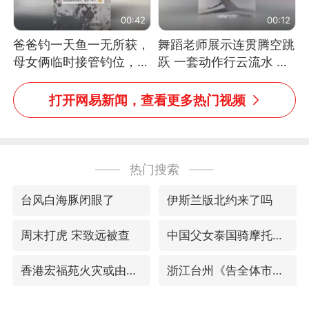
00:42
00:12
爸爸钓一天鱼一无所获，
舞蹈老师展示连贯腾空跳
母女俩临时接管钓位，用
跃 一套动作行云流水 节
玩具鱼竿钓上大鱼
奏感拉满 网友：怎么做
到又舞又武的？
打开网易新闻，查看更多热门视频
热门搜索
台风白海豚闭眼了
伊斯兰版北约来了吗
周末打虎 宋致远被查
中国父女泰国骑摩托车坠崖1死1伤
香港宏福苑火灾或由烟头引起
浙江台州《告全体市民书》