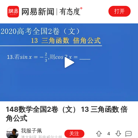
打开
Play
00:00
01:30
En
148数学全国2卷（文） 13 三角函数 倍
fu
角公式
我服子佩
关注
4
澳大利亚,新南威尔士州