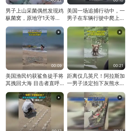
男子上山采菌偶然发现鸡
美国一场追捕行动中，一
枞菌窝，原地守1天等它
男子在车辆行驶中爬上车
长大：挖了140多朵
顶跳舞。（新京报）
00:09
00:21
美国渔民钓获鲨鱼徒手将
距离仅几英尺！阿拉斯加
其拽回大海 目击者直呼
一男子淡定拍下灰熊水中
震惊 （视频来源：参考
捕食鲑鱼全程
消息）
00:17
00:11