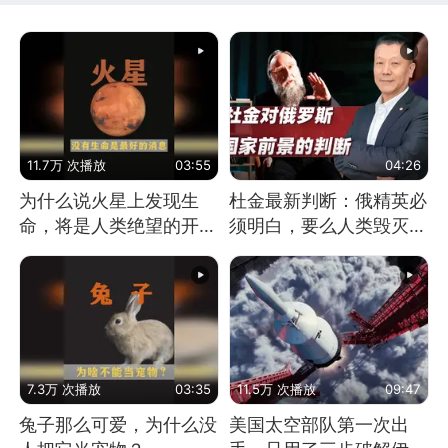
11.7万 次播放
03:55
04:26
为什么说火星上发现生
杜金最新判断：俄精英必
命，将是人类绝望的开
须明白，要么人类毁灭，
始？
要么俄毁灭
7.3万 次播放
03:35
11.5万 次播放
09:47
兔子那么可爱，为什么没
美国太空部队第一次出