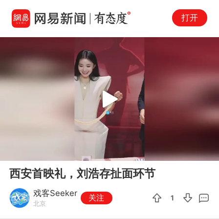
打开
Play
00:00
00:25
En
西安首映礼，刘浩存扯面环节
fu
戏客Seeker
关注
1
北京