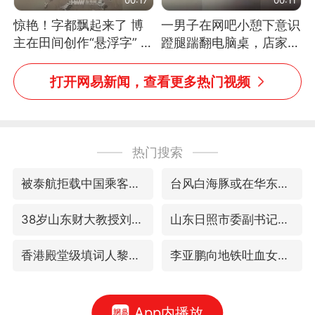
惊艳！字都飘起来了 博
一男子在网吧小憩下意识
主在田间创作“悬浮字” 网
蹬腿踹翻电脑桌，店家3
友：真·裸眼3D！
台显示器与机械臂损坏
打开网易新闻，查看更多热门视频
热门搜索
被泰航拒载中国乘客：免费改签没兑现
台风白海豚或在华东沿海登陆
38岁山东财大教授刘海明逝世
山东日照市委副书记王峰被查
香港殿堂级填词人黎彼得因病离世 终年76岁
李亚鹏向地铁吐血女孩捐99999元
App内播放