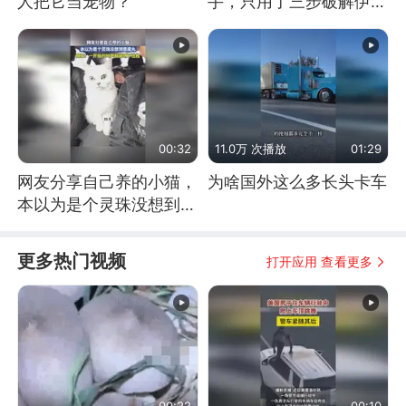
人把它当宠物？
手，只用了三步破解伊朗
防空
00:32
11.0万 次播放
01:29
网友分享自己养的小猫，
为啥国外这么多长头卡车
本以为是个灵珠没想到是
魔丸
更多热门视频
打开应用 查看更多
00:22
00:10