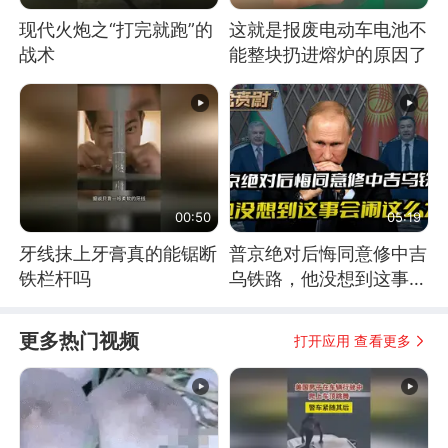
现代火炮之“打完就跑”的
这就是报废电动车电池不
战术
能整块扔进熔炉的原因了
00:50
05:19
牙线抹上牙膏真的能锯断
普京绝对后悔同意修中吉
铁栏杆吗
乌铁路，他没想到这事会
闹这么大
更多热门视频
打开应用 查看更多