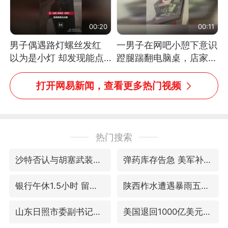
00:20
00:11
男子偶遇路灯螺丝发红
一男子在网吧小憩下意识
以为是小灯 却发现能点
蹬腿踹翻电脑桌，店家3
燃香烟 当事人：已报警
台显示器与机械臂损坏
处理
打开网易新闻，查看更多热门视频
热门搜索
沙特否认与胡塞武装举行会谈
弹药库存告急 美军补货难
银行午休1.5小时 留个窗口行不行
陕西柞水遭遇暴雨五千余户群众转移
山东日照市委副书记王峰被查
美国退回1000亿美元关税