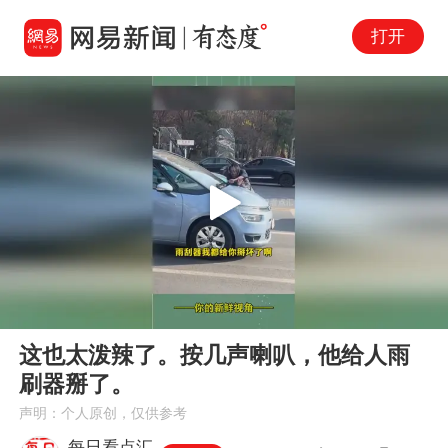
打开
Play
00:00
00:10
En
这也太泼辣了。按几声喇叭，他给人雨
fu
刷器掰了。
声明：个人原创，仅供参考
每日看点汇