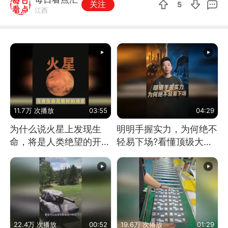
关注
5
江西
11.7万 次播放
03:55
04:29
为什么说火星上发现生
明明手握实力，为何绝不
命，将是人类绝望的开
轻易下场?看懂顶级大国
始？
谋略
22.4万 次播放
00:52
19.6万 次播放
01:29