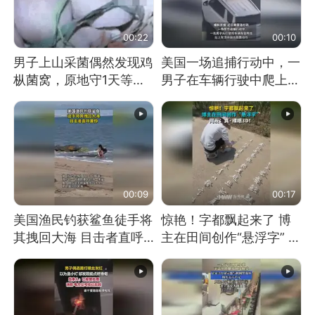
00:22
00:10
男子上山采菌偶然发现鸡
美国一场追捕行动中，一
枞菌窝，原地守1天等它
男子在车辆行驶中爬上车
长大：挖了140多朵
顶跳舞。（新京报）
00:09
00:17
美国渔民钓获鲨鱼徒手将
惊艳！字都飘起来了 博
其拽回大海 目击者直呼
主在田间创作“悬浮字” 网
震惊 （视频来源：参考
友：真·裸眼3D！
消息）