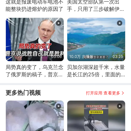
这就是报废电动车电池不
美国太空部队第一次出
能整块扔进熔炉的原因了
手，只用了三步破解伊朗
防空
03:06
10.0万 次播放
03:25
局势真的变了，乌克兰念
贝加尔湖深超千米，水量
了俄罗斯的稿子，普京说
是长江的25倍，里面的
战胜自己就是胜利
鱼究竟有多大？
更多热门视频
打开应用 查看更多