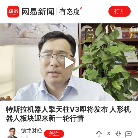
打开
Play
00:00
11:16
En
特斯拉机器人擎天柱V3即将发布 人形机
fu
器人板块迎来新一轮行情
德龙财经
关注
3
广东