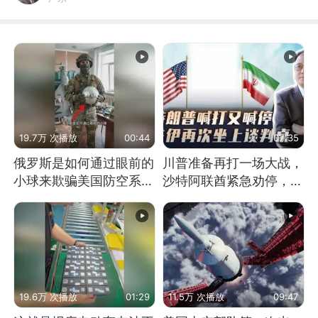
19.7万 次播放
00:44
07:35
俄罗斯是如何通过眼前的
川普准备再打一场大战，
小球来欺骗美国防空系统
沙特阿联酋紧急劝停，美
的
伊开启新一轮谈判
19.6万 次播放
01:29
11.5万 次播放
09:47