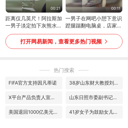
00:21
00:11
距离仅几英尺！阿拉斯加
一男子在网吧小憩下意识
一男子淡定拍下灰熊水中
蹬腿踹翻电脑桌，店家3
捕食鲑鱼全程
台显示器与机械臂损坏
打开网易新闻，查看更多热门视频
热门搜索
FIFA官方支持因凡蒂诺
38岁山东财大教授刘海明逝世
X平台产品负责人宣布离职
山东日照市委副书记王峰被查
美国退回1000亿美元关税
41岁女子为鼓励女儿考上985研究生