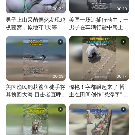
00:22
00:10
男子上山采菌偶然发现鸡
美国一场追捕行动中，一
枞菌窝，原地守1天等它
男子在车辆行驶中爬上车
长大：挖了140多朵
顶跳舞。（新京报）
00:09
00:17
美国渔民钓获鲨鱼徒手将
惊艳！字都飘起来了 博
其拽回大海 目击者直呼
主在田间创作“悬浮字” 网
震惊 （视频来源：参考
友：真·裸眼3D！
消息）