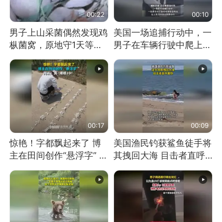
00:22
00:10
男子上山采菌偶然发现鸡
美国一场追捕行动中，一
枞菌窝，原地守1天等它
男子在车辆行驶中爬上车
长大：挖了140多朵
顶跳舞。（新京报）
00:17
00:09
惊艳！字都飘起来了 博
美国渔民钓获鲨鱼徒手将
主在田间创作“悬浮字” 网
其拽回大海 目击者直呼
友：真·裸眼3D！
震惊 （视频来源：参考
消息）