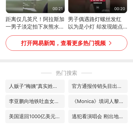
00:21
00:20
距离仅几英尺！阿拉斯加
男子偶遇路灯螺丝发红
一男子淡定拍下灰熊水中
以为是小灯 却发现能点
捕食鲑鱼全程
燃香烟 当事人：已报警
处理
打开网易新闻，查看更多热门视频
热门搜索
人贩子“梅姨”真实姓名曝光
官方通报传销头目出狱办书院
李亚鹏向地铁吐血女孩捐99999元
《Monica》填词人黎彼得去世
美国退回1000亿美元关税
逃犯看演唱会 刚出地铁就被逮住