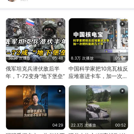
3636 次播放
05:48
8.3万 次播放
05:04
俄军坦克兵潜伏敌后半
中国科学家把10兆瓦核反
年，T-72变身“地下堡垒”
应堆塞进卡车，加一次燃
料能跑几十年
04:29
22.3万 次播放
00:52