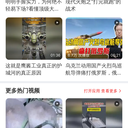
明明手握实力，为何绝不
现代火炮之“打完就跑”的
轻易下场?看懂顶级大国
战术
谋略
01:36
6.7万 次播放
06:21
这就是鹰酱工业真正的护
乌克兰动用国产火烈鸟巡
城河的真正原因
航导弹痛打俄罗斯，俄军
为什么没能拦截？
更多热门视频
打开应用 查看更多