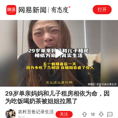
打开
Play
00:00
03:55
En
29岁单亲妈妈和儿子租房相依为命，因
fu
为吃饭喝奶茶被姐姐拉黑了
农村丑爸记录生活
关注
12
四川