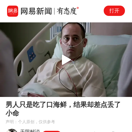
打开
Play
00:00
11:37
En
男人只是吃了口海鲜，结果却差点丢了
fu
小命
声明：个人原创，仅供参考
无限解说