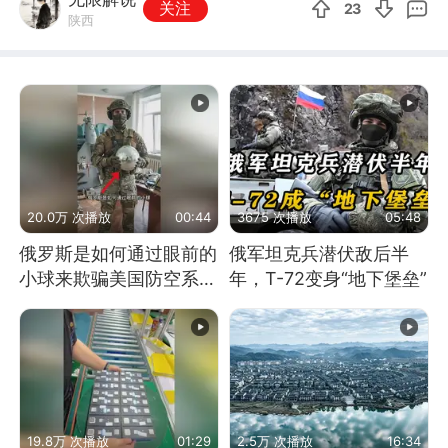
关注
23
陕西
20.0万 次播放
00:44
3675 次播放
05:48
俄罗斯是如何通过眼前的
俄军坦克兵潜伏敌后半
小球来欺骗美国防空系统
年，T-72变身“地下堡垒”
的
19.8万 次播放
01:29
2.5万 次播放
16:34