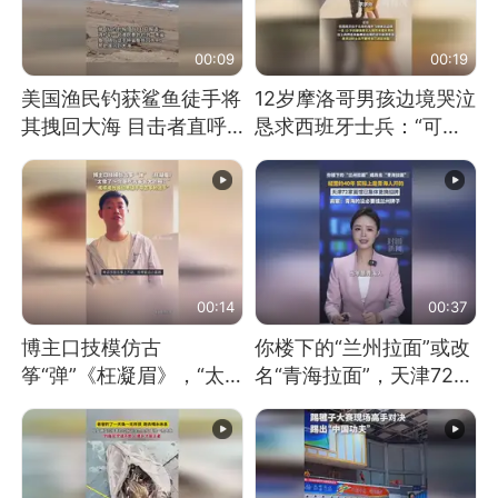
00:09
00:19
美国渔民钓获鲨鱼徒手将
12岁摩洛哥男孩边境哭泣
其拽回大海 目击者直呼
恳求西班牙士兵：“可不
震惊 （视频来源：参考
可以不要把我遣返回国”
消息）
00:14
00:37
博主口技模仿古
你楼下的“兰州拉面”或改
筝“弹”《枉凝眉》，“太
名“青海拉面”，天津72家
像了～你是吃古筝长大的
面馆已集体更换招牌
吗？”“或将成为首位考级
不带古筝的选手。”（来
源：新华每日电讯）