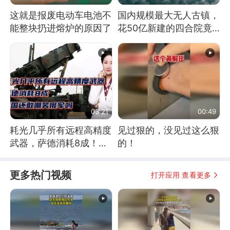
这就是报废电动车电池不
国内规模最大无人古镇，
能整块扔进熔炉的原因了
花50亿新建的四合院竟
没人住，发生了啥
03:21
00:49
耗光几乎所有远程高精度
见过狠的，没见过这么狠
武器，萨德消耗8成！美
的！
国还敢嘲笑俄军吗
更多热门视频
打开应用 查看更多