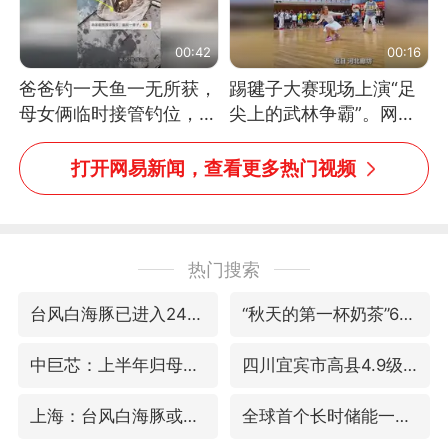
00:42
00:16
爸爸钓一天鱼一无所获，
踢毽子大赛现场上演“足
母女俩临时接管钓位，用
尖上的武林争霸”。网
玩具鱼竿钓上大鱼
友：这哪是踢毽子，分明
是武侠片现场！#睡个好
打开网易新闻，查看更多热门视频
觉
热门搜索
台风白海豚已进入24小时警戒线
“秋天的第一杯奶茶”6岁了
中巨芯：上半年归母净利润1405.77万元
四川宜宾市高县4.9级地震致1人死亡
上海：台风白海豚或将带来龙卷风
全球首个长时储能一体化产业园量产