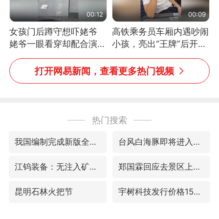
00:12
00:09
女孩门后蹲守想吓姥爷
高铁乘务员车厢内遇吵闹
姥爷一眼看穿却配合演出
小孩，亮出“王牌”后开启
网友：姥爷的演技我打满
一键静音
分
打开网易新闻，查看更多热门视频
热门搜索
我国编制完成新版全月地质图
台风白海豚即将进入48小时警戒线
江钨装备：无注入矿山资产安排
郑国霖回应去景区上班被保安拦下
昆明石林火把节
宇树科技发行价格150.80元/股