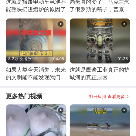
这就是报废电动车电池不
局势真的变了，乌克兰念
能整块扔进熔炉的原因了
了俄罗斯的稿子，普京说
战胜自己就是胜利
8.2万 次播放
04:05
01:36
如果人类今天消失，未来
这就是鹰酱工业真正的护
的文明能不能发现我们存
城河的真正原因
在过？
更多热门视频
打开应用 查看更多