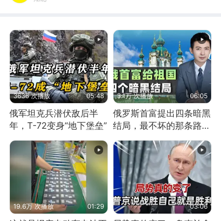
3636 次播放
05:48
3.1万 次播放
06:05
俄军坦克兵潜伏敌后半
俄罗斯首富提出四条暗黑
年，T-72变身“地下堡垒”
结局，最不坏的那条路是
通向东方
19.6万 次播放
01:29
03:06