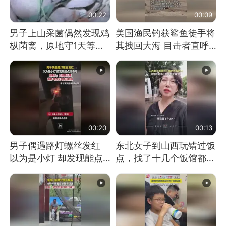
00:22
00:09
男子上山采菌偶然发现鸡
美国渔民钓获鲨鱼徒手将
枞菌窝，原地守1天等它
其拽回大海 目击者直呼
长大：挖了140多朵
震惊 （视频来源：参考
消息）
00:20
00:13
男子偶遇路灯螺丝发红
东北女子到山西玩错过饭
以为是小灯 却发现能点
点，找了十几个饭馆都没
燃香烟 当事人：已报警
开门：午休到几点
处理