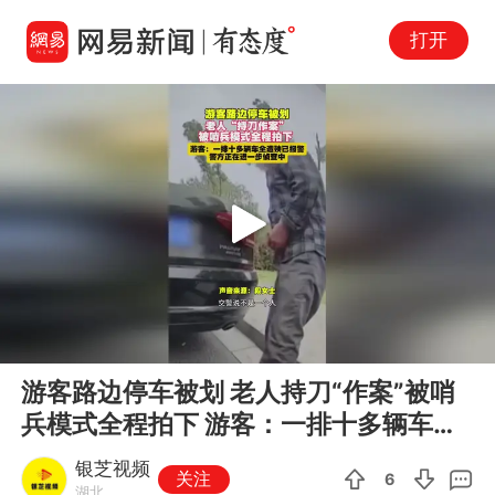
打开
Play
00:00
00:15
En
游客路边停车被划 老人持刀“作案”被哨
fu
兵模式全程拍下 游客：一排十多辆车全
遭殃已报警 警方正在进一步侦查中
银芝视频
关注
6
湖北