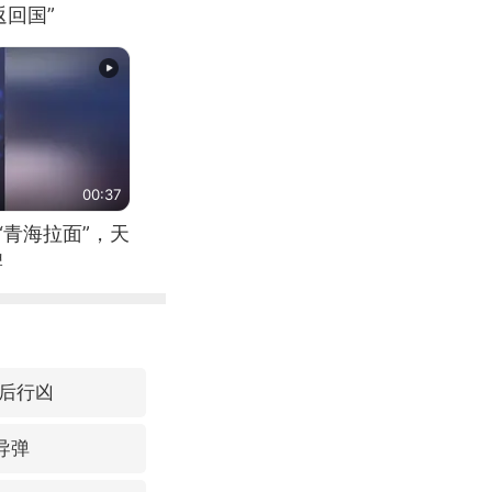
回国”
00:37
“青海拉面”，天
牌
后行凶
导弹