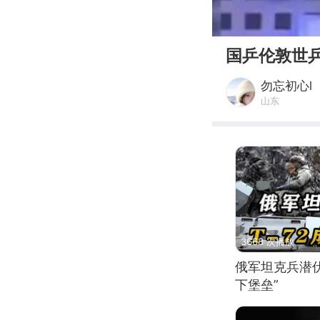
00:00
国乒伦敦世
勿忘初心l
山东
3668 次播放
俄军坦克兵潜伏
下堡垒”