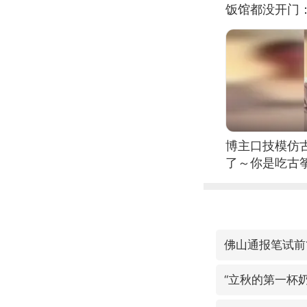
饭馆都没开门
博主口技模仿古
了～你是吃古筝
位考级不带古
日电讯）
佛山通报笔试前
“立秋的第一杯