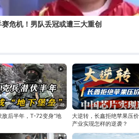
乒赛危机！男队丢冠或遭三大重创
05:48
敌后半年，T-72变身“地
大逆转，长鑫拒绝苹果压价
产业实现怎样的逆袭？