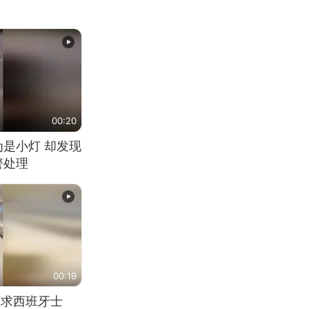
00:20
为是小灯 却发现
警处理
00:19
恳求西班牙士