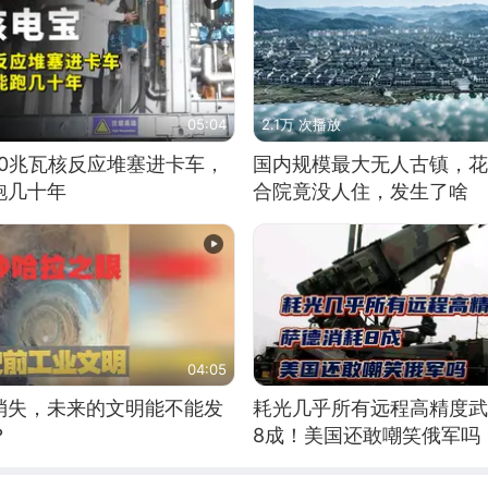
05:04
2.1万 次播放
10兆瓦核反应堆塞进卡车，
国内规模最大无人古镇，花
跑几十年
合院竟没人住，发生了啥
04:05
消失，未来的文明能不能发
耗光几乎所有远程高精度武
？
8成！美国还敢嘲笑俄军吗