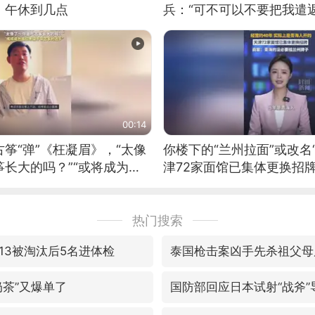
：午休到几点
兵：“可不可以不要把我遣返
00:14
筝“弹”《枉凝眉》，“太像
你楼下的“兰州拉面”或改名
长大的吗？”“或将成为首
津72家面馆已集体更换招
筝的选手。”（来源：新华每
热门搜索
13被淘汰后5名进体检
泰国枪击案凶手先杀祖父母
奶茶”又爆单了
国防部回应日本试射“战斧”