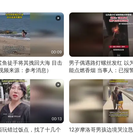
00:09
鲨鱼徒手将其拽回大海 目击
男子偶遇路灯螺丝发红 以
（视频来源：参考消息）
能点燃香烟 当事人：已报
00:13
西玩错过饭点，找了十几个
12岁摩洛哥男孩边境哭泣