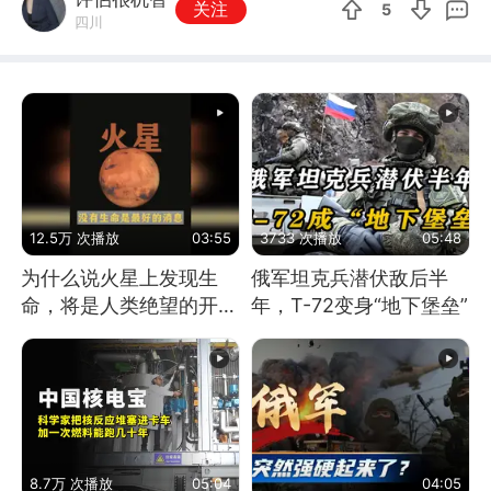
关注
5
四川
12.5万 次播放
03:55
3733 次播放
05:48
为什么说火星上发现生
俄军坦克兵潜伏敌后半
命，将是人类绝望的开
年，T-72变身“地下堡垒”
始？
8.7万 次播放
05:04
04:05