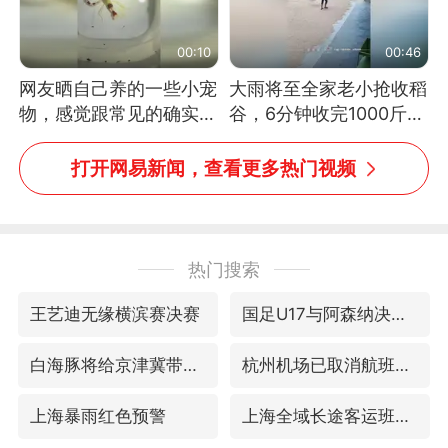
00:10
00:46
网友晒自己养的一些小宠
大雨将至全家老小抢收稻
物，感觉跟常见的确实有
谷，6分钟收完1000斤，
些不一样
没有一个人掉链子
打开网易新闻，查看更多热门视频
热门搜索
王艺迪无缘横滨赛决赛
国足U17与阿森纳决赛取消 并列冠军
白海豚将给京津冀带来大暴雨
杭州机场已取消航班388架次
上海暴雨红色预警
上海全域长途客运班次全部停运