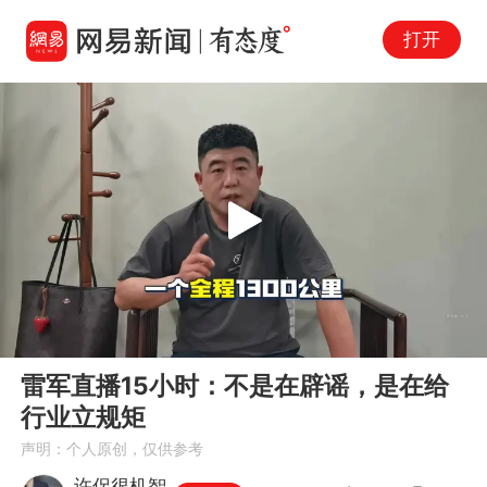
打开
Play
00:00
02:44
En
雷军直播15小时：不是在辟谣，是在给
fu
行业立规矩
声明：个人原创，仅供参考
许侶很机智