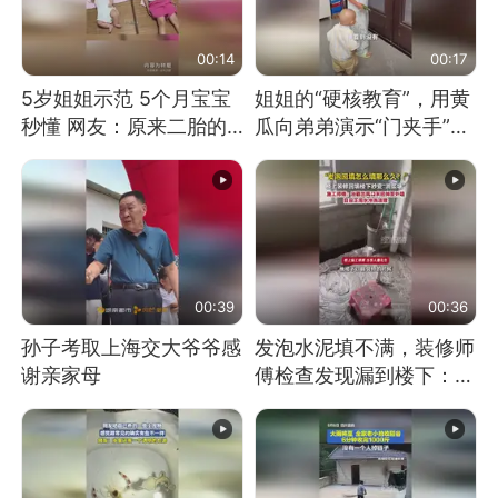
00:14
00:17
5岁姐姐示范 5个月宝宝
姐姐的“硬核教育”，用黄
秒懂 网友：原来二胎的
瓜向弟弟演示“门夹手”，
快乐长这样
网友：果然言传不如身
教！
00:39
00:36
孙子考取上海交大爷爷感
发泡水泥填不满，装修师
谢亲家母
傅检查发现漏到楼下：出
风口未延伸到外墙