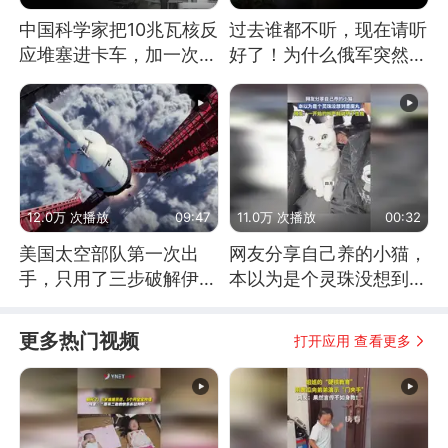
中国科学家把10兆瓦核反
过去谁都不听，现在请听
应堆塞进卡车，加一次燃
好了！为什么俄军突然强
料能跑几十年
硬起来了？
12.0万 次播放
09:47
11.0万 次播放
00:32
美国太空部队第一次出
网友分享自己养的小猫，
手，只用了三步破解伊朗
本以为是个灵珠没想到是
防空
魔丸
更多热门视频
打开应用 查看更多