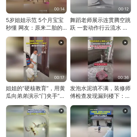
00:14
00:12
5岁姐姐示范 5个月宝宝
舞蹈老师展示连贯腾空跳
秒懂 网友：原来二胎的
跃 一套动作行云流水 节
快乐长这样
奏感拉满 网友：怎么做
到又舞又武的？
00:17
00:36
姐姐的“硬核教育”，用黄
发泡水泥填不满，装修师
瓜向弟弟演示“门夹手”，
傅检查发现漏到楼下：出
网友：果然言传不如身
风口未延伸到外墙
教！