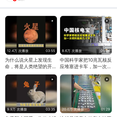
12.4万 次播放
03:55
8.6万 次播放
05:04
为什么说火星上发现生
中国科学家把10兆瓦核反
命，将是人类绝望的开
应堆塞进卡车，加一次燃
始？
料能跑几十年
9.9万 次播放
03:35
20.0万 次播放
01:29