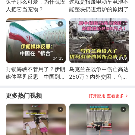
兔子那么可爱，为什么没
这就是报废电动车电池不
人把它当宠物？
能整块扔进熔炉的原因了
04:35
08:09
封锁海峡不管用了？伊朗
乌克兰在战争中伤亡高达
媒体罕见反思：中国到底
250万？内外交困，乌克
是不是在"拆台"
兰这下真没人了！
更多热门视频
打开应用 查看更多