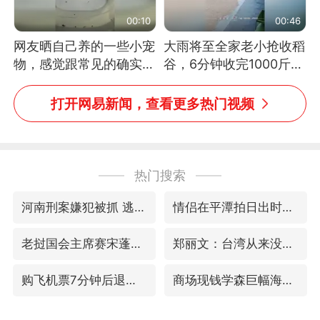
00:10
00:46
网友晒自己养的一些小宠
大雨将至全家老小抢收稻
物，感觉跟常见的确实有
谷，6分钟收完1000斤，
些不一样
没有一个人掉链子
打开网易新闻，查看更多热门视频
热门搜索
河南刑案嫌犯被抓 逃窜时伤害多人
情侣在平潭拍日出时坠崖致一死一伤
老挝国会主席赛宋蓬逝世
郑丽文：台湾从来没有“独立”过
购飞机票7分钟后退票被扣2022元
商场现钱学森巨幅海报 负责人回应