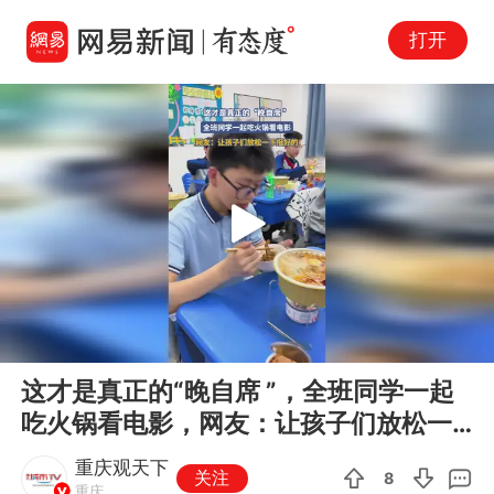
打开
Play
00:00
00:16
En
这才是真正的“晚自席 ”，全班同学一起
fu
吃火锅看电影，网友：让孩子们放松一
下挺好的
重庆观天下
关注
8
重庆