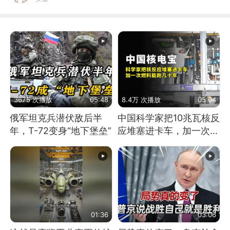
3675 次播放
05:48
8.4万 次播放
05:04
俄军坦克兵潜伏敌后半
中国科学家把10兆瓦核反
年，T-72变身“地下堡垒”
应堆塞进卡车，加一次燃
料能跑几十年
01:36
03:06