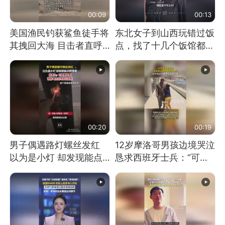
00:09
00:13
美国渔民钓获鲨鱼徒手将
东北女子到山西玩错过饭
其拽回大海 目击者直呼
点，找了十几个饭馆都没
震惊 （视频来源：参考
开门：午休到几点
消息）
00:20
00:19
男子偶遇路灯螺丝发红
12岁摩洛哥男孩边境哭泣
以为是小灯 却发现能点
恳求西班牙士兵：“可不
燃香烟 当事人：已报警
可以不要把我遣返回国”
处理