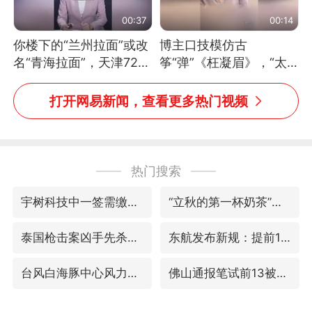
00:37
00:14
你楼下的“兰州拉面”或改
博主口技模仿古
名“青海拉面”，天津72家
筝“弹”《枉凝眉》，“太
面馆已集体更换招牌
像了～你是吃古筝长大的
吗？”“或将成为首位考级
打开网易新闻，查看更多热门视频
不带古筝的选手。”（来
源：新华每日电讯）
热门搜索
宇树科技中一签需缴款7.54万元
“立秋的第一杯奶茶”又爆单了
泰国枪击案凶手先杀祖父母后行凶
东航发布新规：提前14天可免费退改签
台风白海豚中心风力增强
佛山通报笔试前13被淘汰后5名进体检