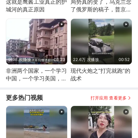
这就是鹰酱工业真正的护
局势真的变了，乌克兰念
城河的真正原因
了俄罗斯的稿子，普京说
战胜自己就是胜利
9198 次播放
03:23
22.6万 次播放
00:52
非洲两个国家，一个学习
现代火炮之“打完就跑”的
中国，一个学习美国，结
战术
果怎么样了？
更多热门视频
打开应用 查看更多