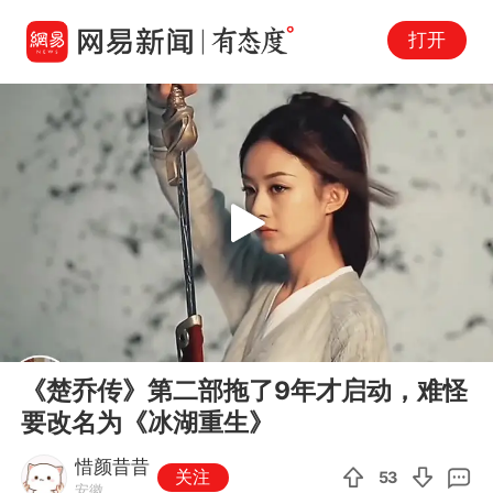
打开
Play
00:00
05:04
En
《楚乔传》第二部拖了9年才启动，难怪
fu
要改名为《冰湖重生》
惜颜昔昔
关注
53
安徽