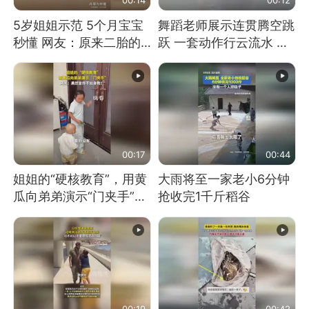
5岁姐姐示范 5个月宝宝
舞蹈老师展示连贯腾空跳
秒懂 网友：原来二胎的
跃 一套动作行云流水 节
快乐长这样
奏感拉满 网友：怎么做
到又舞又武的？
00:17
00:44
姐姐的“硬核教育”，用黄
大雨将至一家老小6分钟
瓜向弟弟演示“门夹手”，
抢收完1千斤稻谷
网友：果然言传不如身
教！
00:19
00:42