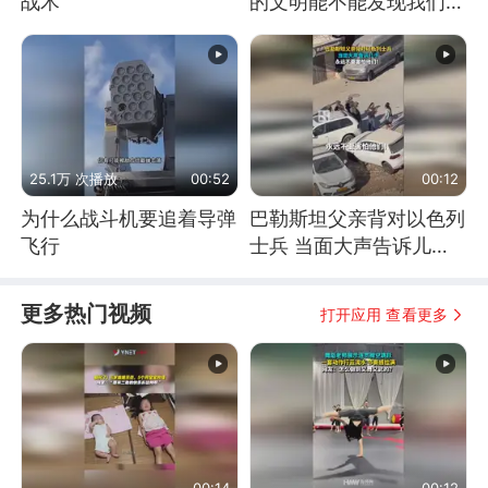
战术
的文明能不能发现我们存
在过？
25.1万 次播放
00:52
00:12
为什么战斗机要追着导弹
巴勒斯坦父亲背对以色列
飞行
士兵 当面大声告诉儿
子：永远不要害怕他们！
更多热门视频
打开应用 查看更多
00:14
00:12