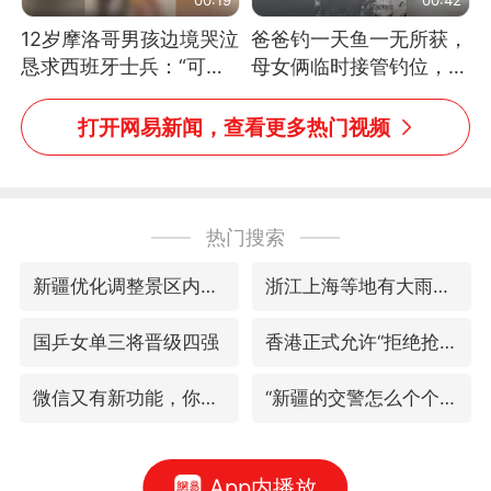
12岁摩洛哥男孩边境哭泣
爸爸钓一天鱼一无所获，
恳求西班牙士兵：“可不
母女俩临时接管钓位，用
可以不要把我遣返回国”
玩具鱼竿钓上大鱼
打开网易新闻，查看更多热门视频
热门搜索
新疆优化调整景区内自驾服务费
浙江上海等地有大雨或暴雨
国乒女单三将晋级四强
香港正式允许“拒绝抢救”
微信又有新功能，你可以“撤回”你的撤回了！
“新疆的交警怎么个个像我妈”
App内播放