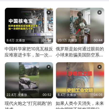
8.6万 次播放
05:04
20.1万 次播放
00:44
中国科学家把10兆瓦核反
俄罗斯是如何通过眼前的
应堆塞进卡车，加一次燃
小球来欺骗美国防空系统
料能跑几十年
的
22.8万 次播放
00:52
8.4万 次播放
04:05
现代火炮之“打完就跑”的
如果人类今天消失，未来