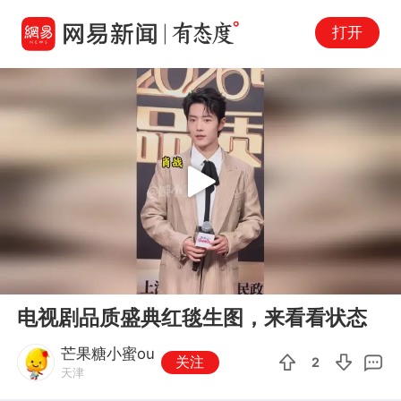
打开
Play
00:00
00:26
En
电视剧品质盛典红毯生图，来看看状态
fu
芒果糖小蜜ou
关注
2
天津