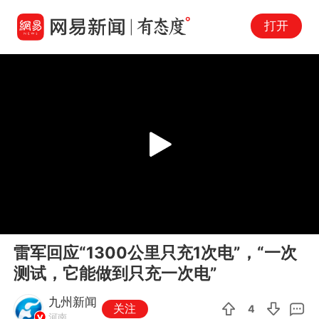
打开
Play
00:00
00:22
En
雷军回应“1300公里只充1次电”，“一次
fu
测试，它能做到只充一次电”
九州新闻
关注
4
河南