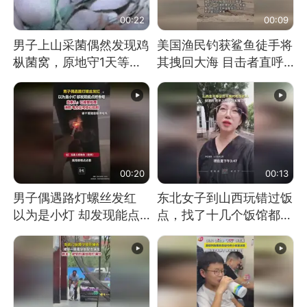
00:22
00:09
男子上山采菌偶然发现鸡
美国渔民钓获鲨鱼徒手将
枞菌窝，原地守1天等它
其拽回大海 目击者直呼
长大：挖了140多朵
震惊 （视频来源：参考
消息）
00:20
00:13
男子偶遇路灯螺丝发红
东北女子到山西玩错过饭
以为是小灯 却发现能点
点，找了十几个饭馆都没
燃香烟 当事人：已报警
开门：午休到几点
处理