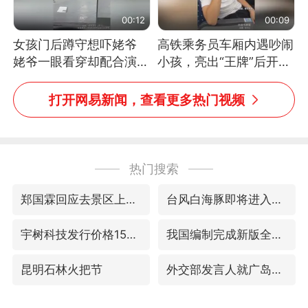
00:12
00:09
女孩门后蹲守想吓姥爷
高铁乘务员车厢内遇吵闹
姥爷一眼看穿却配合演出
小孩，亮出“王牌”后开启
网友：姥爷的演技我打满
一键静音
分
打开网易新闻，查看更多热门视频
热门搜索
郑国霖回应去景区上班被保安拦下
台风白海豚即将进入48小时警戒线
宇树科技发行价格150.80元/股
我国编制完成新版全月地质图
昆明石林火把节
外交部发言人就广岛核爆81周年等答记者问