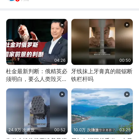
04:26
00:50
杜金最新判断：俄精英必
牙线抹上牙膏真的能锯断
须明白，要么人类毁灭，
铁栏杆吗
要么俄毁灭
24.9万 次播放
00:52
10.0万 次播放
03:25