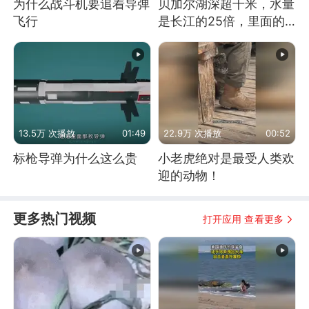
为什么战斗机要追着导弹
贝加尔湖深超千米，水量
飞行
是长江的25倍，里面的
鱼究竟有多大？
13.5万 次播放
01:49
22.9万 次播放
00:52
标枪导弹为什么这么贵
小老虎绝对是最受人类欢
迎的动物！
更多热门视频
打开应用 查看更多