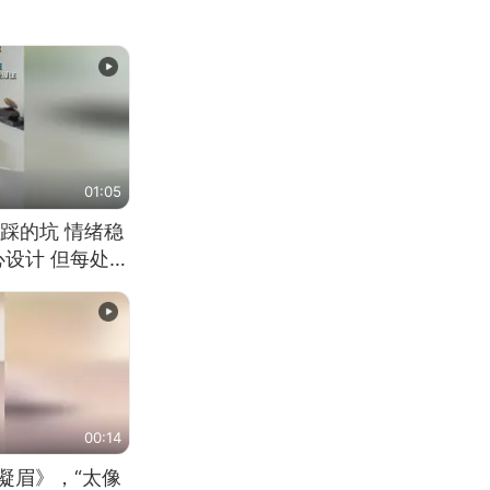
01:05
踩的坑 情绪稳
心设计 但每处都
笑 但看到洗手盆
00:14
凝眉》，“太像