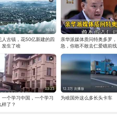
16:34
无人古镇，花50亿新建的四
亲华派媒体质问特奥多罗，
，发生了啥
急，你敢不敢去仁爱礁前线
03:23
12.3万 次播放
，一个学习中国，一个学习
为啥国外这么多长头卡车
么样了？