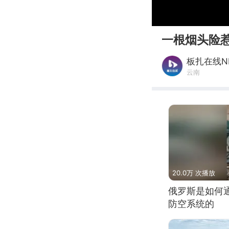
00:00
一根烟头险
板扎在线N
云南
20.0万 次播放
俄罗斯是如何
防空系统的