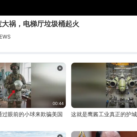
惹大祸，电梯厅垃圾桶起火
EWS
00:44
通过眼前的小球来欺骗美国
这就是鹰酱工业真正的护城