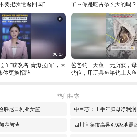
不要把我遣返回国”
了～你是吃古筝长大的吗？
位考级不带古筝的选手。”
日电讯）
00:37
拉面”或改名“青海拉面”，天
爸爸钓一天鱼一无所获，母
集体更换招牌
钓位，用玩具鱼竿钓上大鱼
热门搜索
7险胜尼日利亚女篮
中巨芯：上半年归母净利润14
毅恭被查
四川宜宾市高县4.9级地震