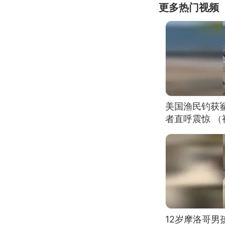
更多热门视频
美国渔民钓获
者直呼震惊 
12岁摩洛哥