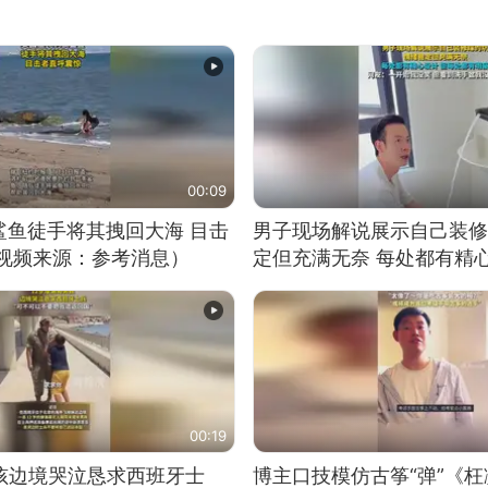
00:09
鲨鱼徒手将其拽回大海 目击
男子现场解说展示自己装修
（视频来源：参考消息）
定但充满无奈 每处都有精
有瑕疵 网友：一开始我没
我没绷住
00:19
男孩边境哭泣恳求西班牙士
博主口技模仿古筝“弹”《枉