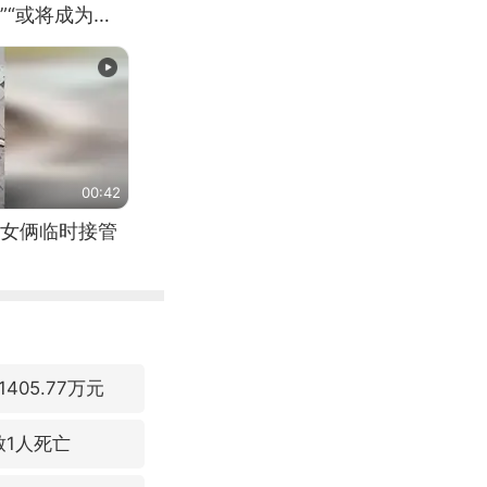
”“或将成为首
（来源：新华每
00:42
女俩临时接管
05.77万元
致1人死亡