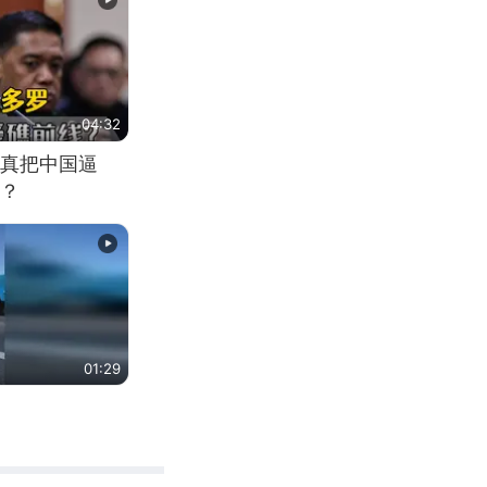
04:32
真把中国逼
？
01:29