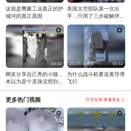
这就是鹰酱工业真正的护
美国太空部队第一次出
城河的真正原因
手，只用了三步破解伊朗
防空
00:32
25.0万 次播放
00:52
网友分享自己养的小猫，
为什么战斗机要追着导弹
本以为是个灵珠没想到是
飞行
魔丸
更多热门视频
打开应用 查看更多