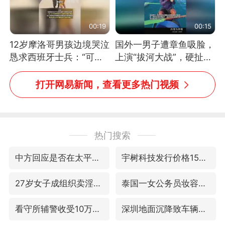
00:19
00:15
12岁摩洛哥男孩边境哭泣
国外一男子遭章鱼吸脸，
恳求西班牙士兵：“可不
上演“拔河大战”，硬扯加
可以不要把我遣返回国”
铁棒敲打方才挣脱
打开网易新闻，查看更多热门视频
热门搜索
中方回应是否在太平洋海底开采稀土
宇树科技发行价格150.80元/股
27岁女子成组织卖淫集团主犯被通缉
泰国一女公务员妆容引争议 本人回应
看守所辅警收受10万获刑1年
深圳地面沉降致车辆损坏系谣言