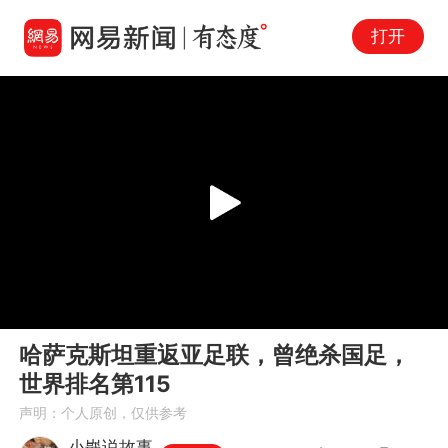
打开
Play
00:00
00:52
En
哈萨克斯坦重返亚足联，曾绝杀国足，
fu
世界排名第115
声明：个人原创，仅供参考
小嶯说故事