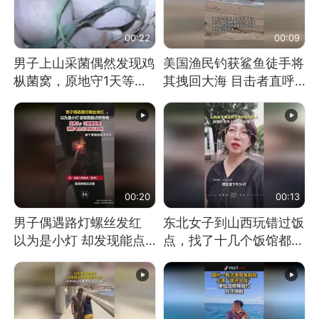
00:22
00:09
男子上山采菌偶然发现鸡
美国渔民钓获鲨鱼徒手将
枞菌窝，原地守1天等它
其拽回大海 目击者直呼
长大：挖了140多朵
震惊 （视频来源：参考
消息）
00:20
00:13
男子偶遇路灯螺丝发红
东北女子到山西玩错过饭
以为是小灯 却发现能点
点，找了十几个饭馆都没
燃香烟 当事人：已报警
开门：午休到几点
处理